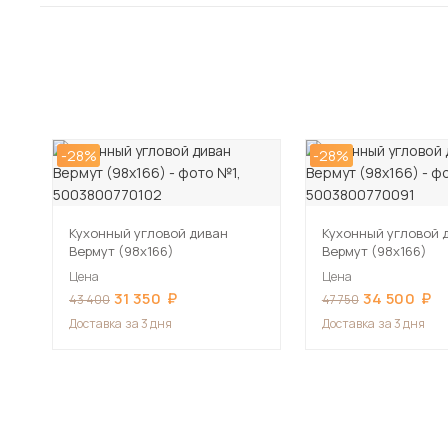
-28%
-28%
Кухонный угловой диван
Кухонный угловой 
Вермут (98х166)
Вермут (98х166)
Цена
Цена
31 350
34 500
43 400
47 750
Доставка
за 3 дня
Доставка
за 3 дня