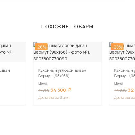
ПОХОЖИЕ ТОВАРЫ
-28%
-28%
диван
Кухонный угловой диван
Кухонный 
Вермут (98х166)
Вермут (9
Цена
Цена
34 500
32
47 750
44 930
Доставка
за 3 дня
Доставка
за