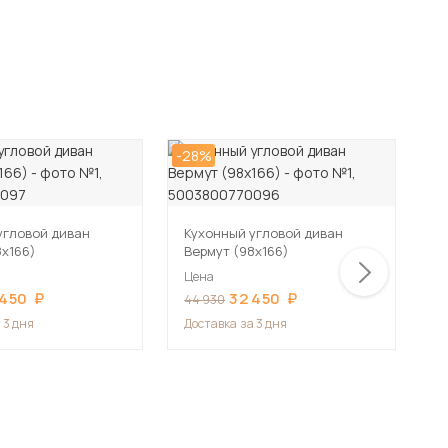
-28%
-2
угловой диван
Кухонный угловой диван
К
8х166)
Вермут (98х166)
В
Цена
Ц
 450
32 450
44 930
4
 3 дня
Доставка
за 3 дня
Д