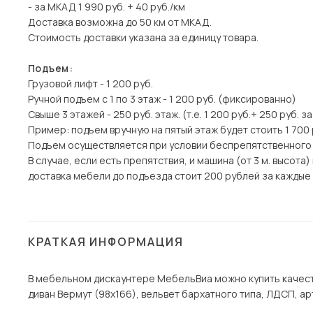
- за МКАД 1 990 руб. + 40 руб./км
Доставка возможна до 50 км от МКАД.
Стоимость доставки указана за единицу товара.
Подъем:
Грузовой лифт - 1 200 руб.
Ручной подъем с 1 по 3 этаж - 1 200 руб. (фиксированно)
Свыше 3 этажей - 250 руб. этаж. (т.е. 1 200 руб.+ 250 руб. з
Пример: подъем вручную на пятый этаж будет стоить 1 700 
Подъем осуществляется при условии беспрепятственного
В случае, если есть препятствия, и машина (от 3 м. высот
доставка мебели до подъезда стоит 200 рублей за каждые 1
КРАТКАЯ ИНФОРМАЦИЯ
В мебельном дискаунтере МебельВиа можно купить качест
диван Вермут (98х166), вельвет бархатного типа, ЛДСП, ар