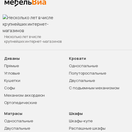
Несколько лет в числе
крупнейших интернет-магазинов
Диваны
Кровати
Прямые
Односпальные
Угловые
Полутороспальные
Кушетки
Двуспальные
Софы
С подъемным механизмом
Механизм аккордеон
Ортопедические
Матрасы
Шкафы
Односпальные
Шкафы-купе
Двуспальные
Распашные шкафы