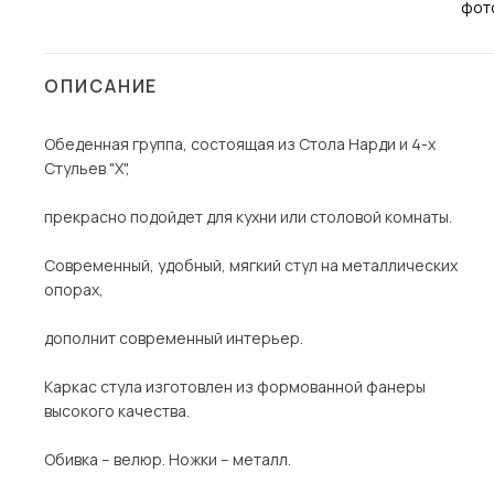
Столы и стулья
Шкафы и стеллажи
Пос
ОПИСАНИЕ
Комоды и тумбы
Вешалки и обувницы
Обеденная группа, состоящая из Стола Нарди и 4-х
Стульев "Х",
Гарнитуры
прекрасно подойдет для кухни или столовой комнаты.
Современный, удобный, мягкий стул на металлических
опорах,
дополнит современный интерьер.
Каркас стула изготовлен из формованной фанеры
высокого качества.
Обивка – велюр. Ножки – металл.