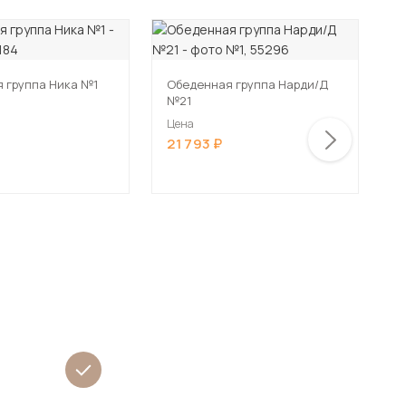
 группа Ника №1
Обеденная группа Нарди/Д
О
№21
Цена
Ц
21 793
3