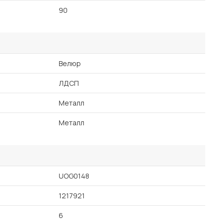
90
Велюр
ЛДСП
Металл
Металл
UOG0148
1217921
6