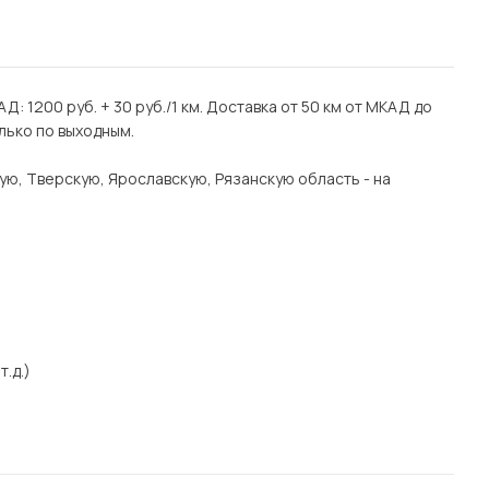
Д: 1200 руб. + 30 руб./1 км. Доставка от 50 км от МКАД до
лько по выходным.
ую, Тверскую, Ярославскую, Рязанскую область - на
т.д.)