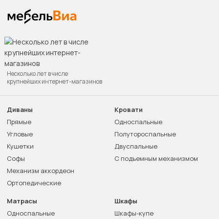
Несколько лет в числе
крупнейших интернет-магазинов
Диваны
Кровати
Прямые
Односпальные
Угловые
Полутороспальные
Кушетки
Двуспальные
Софы
С подъемным механизмом
Механизм аккордеон
Ортопедические
Матрасы
Шкафы
Односпальные
Шкафы-купе