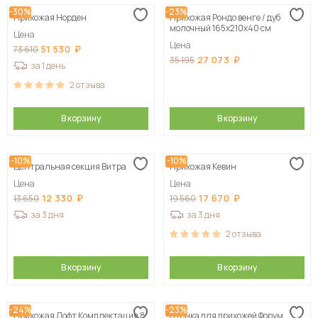
-30%
-23%
Прихожая Норден
Прихожая Рондо венге / дуб
Сначала дорогие
молочный 165х210х40 см
Цена
Цена
51 530
73 610
27 073
35 195
за 1 день
2
отзыва
В корзину
В корзину
-10%
-10%
Центральная секция Витра
Прихожая Кевин
Цена
Цена
12 330
17 670
13 650
19 560
за 3 дня
за 3 дня
2
отзыва
В корзину
В корзину
-24%
-23%
Прихожая Лофт Комплектация 8
Стенка для прихожей Форум