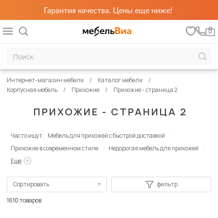
Гарантия качества. Цены еще ниже!
0
Интернет-магазин мебели
Каталог мебели
Корпусная мебель
Прихожие
Прихожие - страница 2
ПРИХОЖИЕ - СТРАНИЦА 2
Часто ищут:
Мебель для прихожей с быстрой доставкой
Прихожие в современном стиле
Недорогая мебель для прихожей
Еще
Сортировать
фильтр
По популярности
1610 товаров
Сначала дешевые