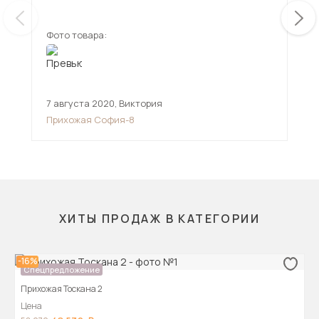
дов
Фото товара:
Фот
7 августа 2020
,
Виктория
23 
Прихожая София-8
При
па
ХИТЫ ПРОДАЖ В КАТЕГОРИИ
-16%
Спецпредложение
Прихожая Тоскана 2
Цена