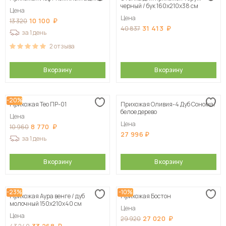
черный / бук 160х210х38 см
Цена
Цена
10 100
13 320
31 413
40 837
за 1 день
2
отзыва
В корзину
В корзину
-20%
Прихожая Тео ПР-01
Прихожая Оливия-4 Дуб Сонома/
белое дерево
Цена
Цена
8 770
10 960
27 996
за 1 день
В корзину
В корзину
-23%
-10%
Прихожая Аура венге / дуб
Прихожая Бостон
молочный 150х210х40 см
Цена
Цена
27 020
29 920