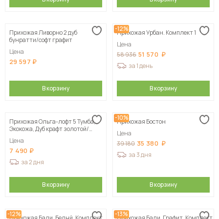
-12%
Прихожая Ливорно 2 дуб
Прихожая Урбан. Комплект 1
бунратти/софт графит
Цена
Цена
51 570
58 936
29 597
за 1 день
В корзину
В корзину
-10%
Прихожая Ольга-лофт 5 Тумба,
Прихожая Бостон
Экокожа, Дуб крафт золотой/
Цена
Темно-серый
Цена
35 380
39 180
7 490
за 3 дня
за 2 дня
В корзину
В корзину
-12%
-13%
Прихожая Бали, Белый. Комплект
Прихожая Бали, Графит. Комплект