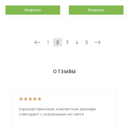
В корзину
В корзину
1
2
3
4
5
ОТЗЫВЫ
Хорошая прихожая, компактная, размеры
Отл
совпадают с указанными на сайте
кач
деш
на 
ещ