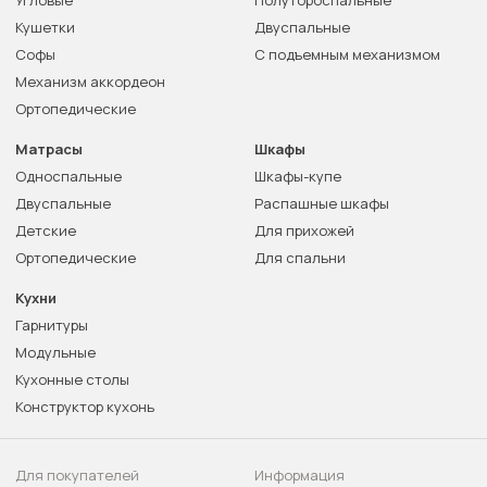
Угловые
Полутороспальные
Кушетки
Двуспальные
Софы
С подъемным механизмом
Механизм аккордеон
Ортопедические
Матрасы
Шкафы
Односпальные
Шкафы-купе
Двуспальные
Распашные шкафы
Детские
Для прихожей
Ортопедические
Для спальни
Кухни
Гарнитуры
Модульные
Кухонные столы
Конструктор кухонь
Для покупателей
Информация