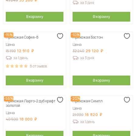
33 268
43 249
за 3 дня
В корзину
В корзину
-15%
-10%
Прихожая София-8
Прихожая Бостон
Цена
Цена
12 910
29 120
15 190
32 240
за 1 день
за 3 дня
8
отзывов
В корзину
В корзину
-56%
-20%
Прихожая Ларго-2 дуб крафт
Прихожая Симпл
золотой
Цена
Цена
16 820
21 030
18 000
40 500
за 1 день
В корзину
В корзину