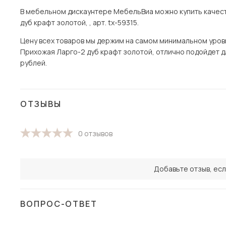
В мебельном дискаунтере МебельВиа можно купить качест
дуб крафт золотой, , арт. tx-59315.
Цену всех товаров мы держим на самом минимальном уровне 
Прихожая Ларго-2 дуб крафт золотой, отлично подойдет дл
рублей.
ОТЗЫВЫ
0 отзывов
Добавьте отзыв, есл
ВОПРОС-ОТВЕТ