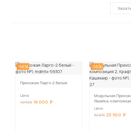
Задат
-56%
-56%
Прихожая Ларго-2 белый
Цена
Модульная Прихож
Ямайка, композици
18 000
40 500
серый/Кашемир
Цена
23 500
52 875