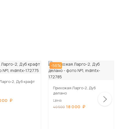
-56%
-5
Ларго-2, Дуб крафт
П
Прихожая Ларго-2, Дуб
делано
Ц
 000
Цена
4
18 000
40 500