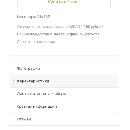
Купить в 1 клик
Код товара:
1214863
Стоимость доставки в пределах МКАД:
1 490 рублей
Ближайшая доставка:
через 12 дней, 20 августа
Оплата при получении
 мебель для гостиных
Фотографии
Характеристики
Преимущества
Доставка, оплата и сборка
Краткая информация
Отзывы