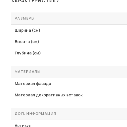
ХАРАКТЕРИСТИКИ
Столы и стулья
Шкафы и стеллажи
РАЗМЕРЫ
Пос
Комоды и тумбы
Ширина (см)
Вешалки и обувницы
Высота (см)
Гарнитуры
Глубина (см)
МАТЕРИАЛЫ
Материал фасада
Материал декоративных вставок
ДОП. ИНФОРМАЦИЯ
Артикул