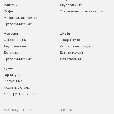
Кушетки
Двуспальные
Софы
С подъемным механизмом
Механизм аккордеон
Ортопедические
Матрасы
Шкафы
Односпальные
Шкафы-купе
Двуспальные
Распашные шкафы
Детские
Для прихожей
Ортопедические
Для спальни
Кухни
Гарнитуры
Модульные
Кухонные столы
Конструктор кухонь
Для покупателей
Информация