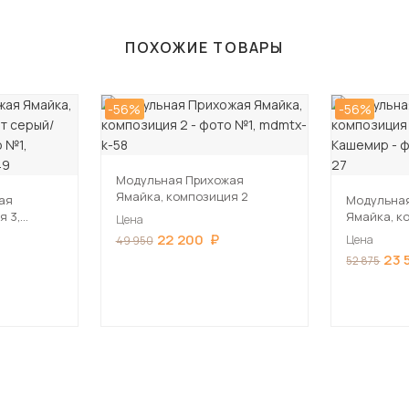
ПОХОЖИЕ ТОВАРЫ
-56%
-56%
Модульная Прихожая
Ямайка, композиция 2
ая
Модульна
я 3,
Ямайка, к
Цена
нь серый
серый/Ка
22 200
Цена
49 950
23 
52 875