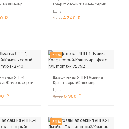
рый/Кашемир
Графит серый/Камень серый
Цена
40
4 340
9 765
-56%
Ямайка ЯПТ-1,
Шкаф-пенал ЯПП-1 Ямайка,
рый/Камень серый
Крафт серый/Кашемир
Цена
00
6 980
15 705
-56%