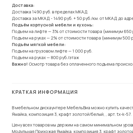
Доставка:
Доставка 1490 руб. в пределах МКАД
Доставка за МКАД - 1490 руб. + 50 руб./км. от МКАД до адр
Подъём корпусной мебели и кухонь:
Подъем на лифте — 3% от стоимости товара (минимум 650 
Подъем на руках — 2% от стоимости товара (минимум 500 р
Подъём мягкой мебели:
Подъем на грузовом лифте — 1 000 руб.
Подъем на руках — 800 руб./этаж
Важно!
Осмотр товара без оплаченного подъема происхо
КРАТКАЯ ИНФОРМАЦИЯ
В мебельном дискаунтере МебельВиа можно купить качес
Ямайка, композиция 3, крафт золотой/белый, , арт. tx-k-57.
Цену всех товаров мы держим на самом минимальном уровне 
Модульная Прихожая Ямайка, композиция 3, крафт золото