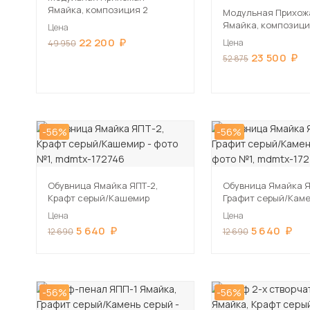
Ямайка, композиция 2
Модульная Прихож
Ямайка, композици
Цена
серый/Кашемир
22 200
Цена
49 950
23 500
52 875
-56%
-56%
Обувница Ямайка ЯПТ-2,
Обувница Ямайка Я
Крафт серый/Кашемир
Графит серый/Каме
Цена
Цена
5 640
5 640
12 690
12 690
-56%
-56%