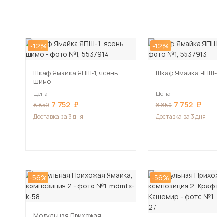
-12%
-12%
Шкаф Ямайка ЯПШ-1, ясень
Шкаф Ямайка ЯПШ-1
шимо
Цена
Цена
7 752
7 752
8 859
8 859
Доставка
за 3 дня
Доставка
за 3 дня
-56%
-56%
Модульная Прихожая