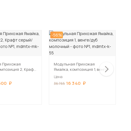
-56%
-5
М
н
я Прихожая
Модульная Прихожая
омпозиция 2, Крафт
Ямайка, композиция 1, венге/
Ц
шемир
дуб молочный
Цена
4
500
16 340
36 765