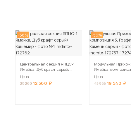
-56%
-56%
Центральная секция ЯПЦС-1
Модульная Прихож
Ямайка, Дуб крафт серый/
Ямайка, композици
Кашемир
Графит серый/Каме
Цена
Цена
12 560
19 540
28 260
43 965