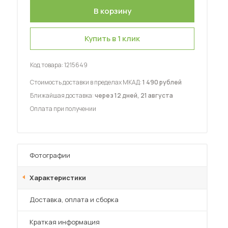
Купить в 1 клик
Код товара:
1215649
 мебель для гостиных
Стоимость доставки в пределах МКАД:
1 490 рублей
Ближайшая доставка:
через 12 дней, 21 августа
Оплата при получении
Фотографии
Характеристики
Преимущества
Доставка, оплата и сборка
Краткая информация