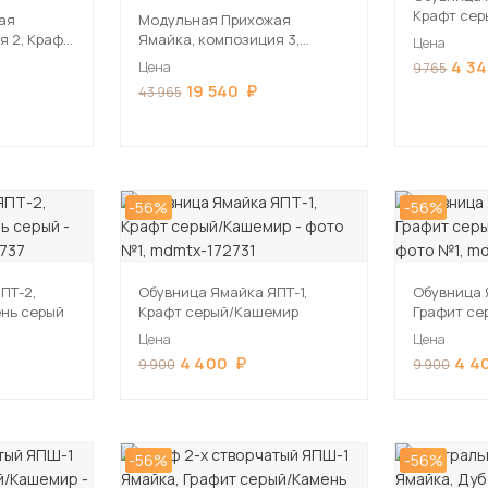
Крафт се
ая
Модульная Прихожая
я 2, Крафт
Ямайка, композиция 3,
Цена
Графит серый/Камень серый
4 3
Цена
9 765
19 540
43 965
-56%
-56%
ПТ-2,
Обувница Ямайка ЯПТ-1,
Обувница 
нь серый
Крафт серый/Кашемир
Графит се
Цена
Цена
4 400
4 4
9 900
9 900
-56%
-56%