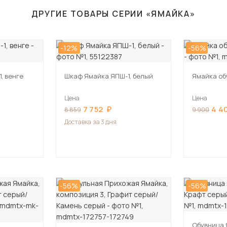
ДРУГИЕ ТОВАРЫ СЕРИИ «ЯМАЙКА»
-12%
-56%
, венге
Шкаф Ямайка ЯПШ-1, белый
Ямайка об
Цена
Цена
7 752
4 4
8 859
9 900
Доставка
за 3 дня
-56%
-56%
Обувница 