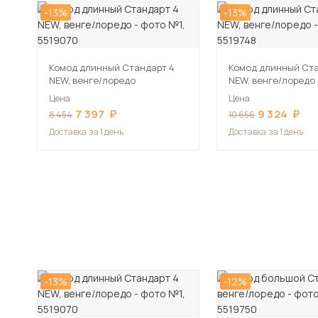
-13%
-13%
Комод длинный Стандарт 4
Комод длинный Ста
NEW, венге/лоредо
NEW, венге/лоредо
Цена
Цена
7 397
9 324
8 454
10 656
Доставка
за 1 день
Доставка
за 1 день
-13%
-12%