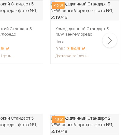
-12%
-1
окий Стандарт 5
Комод длинный Стандарт 3
К
е/лоредо
NEW, венге/лоредо
я
Цена
Ц
49
7 949
9 084
1
 1 день
Доставка
за 1 день
Д
-13%