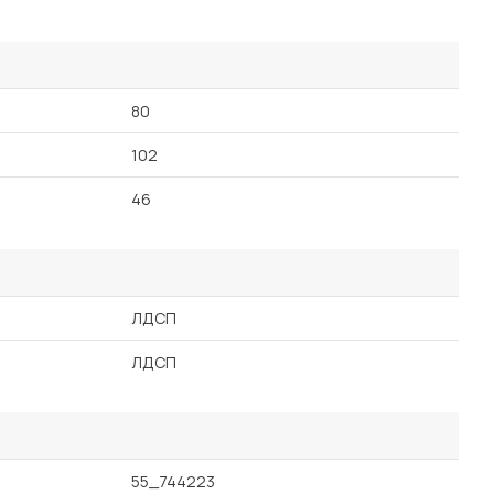
80
102
46
ЛДСП
ЛДСП
55_744223