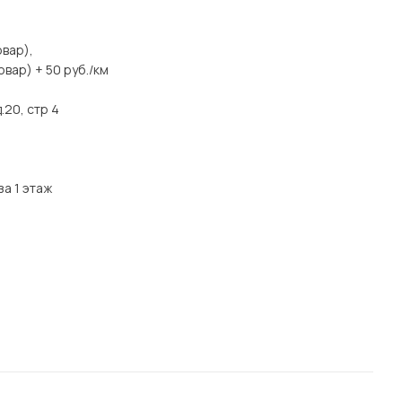
вар),
вар) + 50 руб./км
.20, стр 4
за 1 этаж