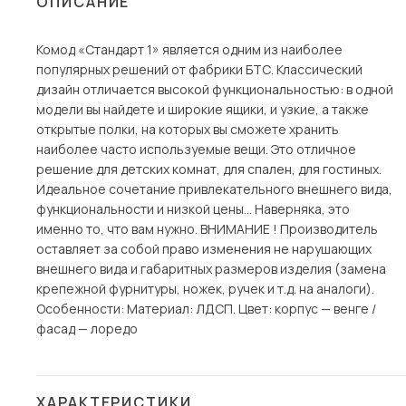
ОПИСАНИЕ
Столы и стулья
Комод «Стандарт 1» является одним из наиболее
Шкафы и стеллажи
Пос
популярных решений от фабрики БТС. Классический
Комоды и тумбы
дизайн отличается высокой функциональностью: в одной
модели вы найдете и широкие ящики, и узкие, а также
Вешалки и обувницы
открытые полки, на которых вы сможете хранить
Гарнитуры
наиболее часто используемые вещи. Это отличное
решение для детских комнат, для спален, для гостиных.
Идеальное сочетание привлекательного внешнего вида,
функциональности и низкой цены… Наверняка, это
именно то, что вам нужно. ВНИМАНИЕ ! Производитель
оставляет за собой право изменения не нарушающих
внешнего вида и габаритных размеров изделия (замена
крепежной фурнитуры, ножек, ручек и т.д. на аналоги).
Особенности: Материал: ЛДСП. Цвет: корпус — венге /
фасад — лоредо
ХАРАКТЕРИСТИКИ