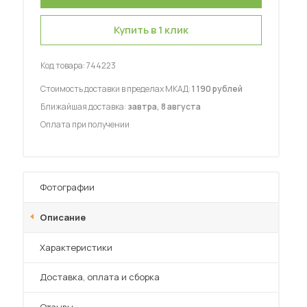
Купить в 1 клик
Код товара:
744223
Стоимость доставки в пределах МКАД:
1 190 рублей
 мебель для гостиных
Ближайшая доставка:
завтра, 8 августа
Оплата при получении
Фотографии
Описание
Характеристики
Преимущества
Доставка, оплата и сборка