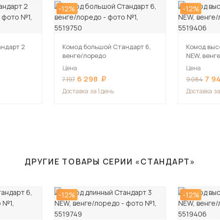
-12%
-12%
ндарт 2
Комод большой Стандарт 6,
Комод выс
венге/лоредо
NEW, венг
Цена
Цена
6 298
7 9
7 197
9 084
Доставка
за 1 день
Доставка
за
ДРУГИЕ ТОВАРЫ СЕРИИ «СТАНДАРТ»
-12%
-12%