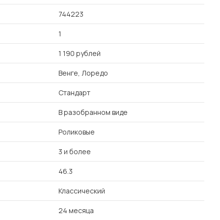
744223
1
1 190 рублей
Венге, Лоредо
Стандарт
В разобранном виде
Роликовые
3 и более
46.3
Классический
24 месяца