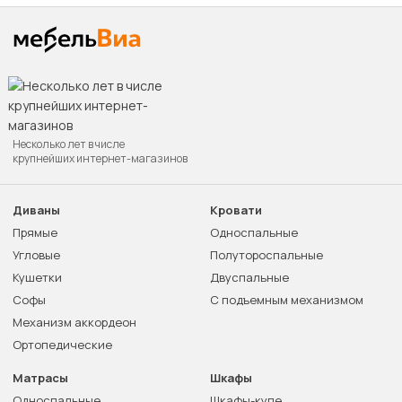
Несколько лет в числе
крупнейших интернет-магазинов
Диваны
Кровати
Прямые
Односпальные
Угловые
Полутороспальные
Кушетки
Двуспальные
Софы
С подъемным механизмом
Механизм аккордеон
Ортопедические
Матрасы
Шкафы
Односпальные
Шкафы-купе