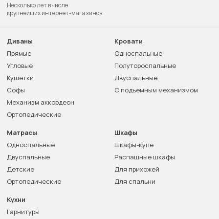
Несколько лет в числе
крупнейших интернет-магазинов
Диваны
Кровати
Прямые
Односпальные
Угловые
Полутороспальные
Кушетки
Двуспальные
Софы
С подъемным механизмом
Механизм аккордеон
Ортопедические
Матрасы
Шкафы
Односпальные
Шкафы-купе
Двуспальные
Распашные шкафы
Детские
Для прихожей
Ортопедические
Для спальни
Кухни
Гарнитуры