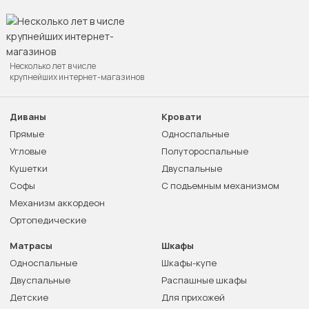
Несколько лет в числе
крупнейших интернет-магазинов
Диваны
Кровати
Прямые
Односпальные
Угловые
Полутороспальные
Кушетки
Двуспальные
Софы
С подъемным механизмом
Механизм аккордеон
Ортопедические
Матрасы
Шкафы
Односпальные
Шкафы-купе
Двуспальные
Распашные шкафы
Детские
Для прихожей