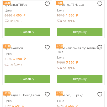
-36%
-15%
Тумба под ТВ Рио
Тумба под ТВ Ницца
Сначала дорогие
Цена
Цена
4 050
4 880
6 350
5 740
за 1 день
за 1 день
В корзину
В корзину
-15%
-40%
Тумба Айвори
Тумба напольная под телевизор
Теви
Цена
Цена
4 290
5 050
3 530
5 880
за 1 день
за 1 день
В корзину
В корзину
-12%
-40%
Тумба для ТВ Токио, Белый
Тумба под ТВ Гранд
Цена
Цена
4 491
3 456
5 132
5 730