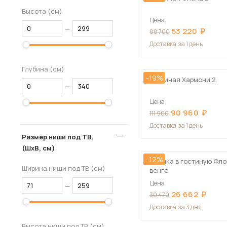
Высота (см)
Цена
—
53 220
88 700
Доставка
за 1 день
Глубина (см)
-19%
Гостиная Хармони 2
—
Цена
90 960
111 900
Доставка
за 1 день
Размер ниши под ТВ,
(ШхВ, см)
-12%
Стенка в гостиную Фло
Ширина ниши под ТВ (см)
венге
Цена
—
26 662
30 470
Доставка
за 3 дня
Высота ниши под ТВ (см)