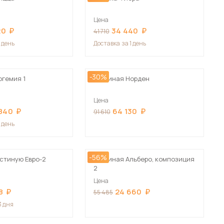
Цена
20
34 440
41 710
1 день
Доставка
за 1 день
-30%
огемия 1
Гостиная Норден
Цена
 840
64 130
91 610
1 день
-56%
остиную Евро-2
Гостиная Альберо, композиция
2
Цена
8
24 660
55 485
3 дня