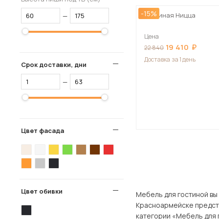
-15%
Гостиная Ницца
—
Цена
19 410
22 840
Доставка
за 1 день
Срок доставки, дни
—
Цвет фасада
Цвет обивки
Мебель для гостиной вы можете
Красноармейске представлен ши
категории «Мебель для г