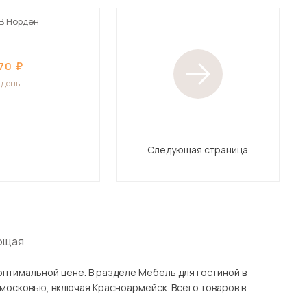
ТВ Норден
270
1 день
Следующая страница
ющая
еле Мебель для гостиной в
армейск. Всего товаров в