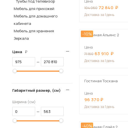
Тумбы под телевизор
Цена
72 840
Столы и стулья
104 060
Мебель для прихожей
Доставка
за 1 день
Мебель для домашнего
Шкафы и стеллажи
Пос
кабинета
Комоды и тумбы
Мебель для хранения
-10%
Вешалки и обувницы
Гостиная Альянс 2
Зеркала
Гарнитуры
Цена
Цена
63 910
71 160
Доставка
за 1 день
—
Гостиная Тоскана
Габаритный размер, (см)
Цена
96 370
Ширина (см)
Доставка
за 1 день
—
-40%
Гостиная Слайд 2