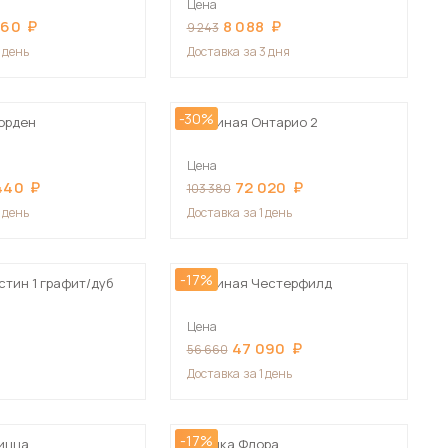
Цена
Сначала дорогие
760
8 088
9 243
1 день
Доставка
за 3 дня
-30%
орден
Гостиная Онтарио 2
 мебель для гостиных
Цена
440
72 020
103 380
1 день
Доставка
за 1 день
-17%
стин 1 графит/дуб
Гостиная Честерфилд
Цена
47 090
56 660
Доставка
за 1 день
-17%
ицца
Стенка Флора