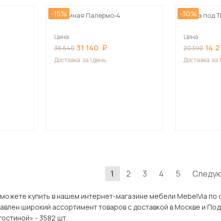
-15%
-30%
Гостиная Палермо-4
Тумба под 
Цена
Цена
31 140
14 
36 640
20 390
Доставка
за 1 день
Доставка
за 
1
2
3
4
5
Следу
 купить в нашем интернет-магазине мебели MebelVia по оптимальной цене. В разд
рокий ассортимент товаров с доставкой в Москве и Подмосковью, включая Красно
остиной» - 3582 шт.