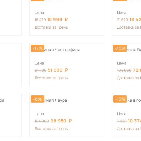
Цена
Цена
15 999
18 4
16 470
21 670
Доставка
за 1 день
Доставка
за 
-17%
-30%
Гостиная Честерфилд
Гостиная Б
Цена
Цена
51 030
72
61 400
104 060
Доставка
за 1 день
Доставка
за 
-6%
-13%
ра,
Гостиная Лаура
Стенка в г
Цена
Цена
98 950
10 37
104 900
11 861
Доставка
за 1 день
Доставка
за 