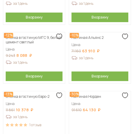
за 1 день
за 1 день
В корзину
В корзину
-12%
-10%
Стенка в гостиную МГС 9, белый/
Гостиная Альянс 2
цемент светлый
Цена
Цена
63 910
71 160
8 088
9 243
за 1 день
за 1 день
В корзину
В корзину
-13%
-30%
Стенка в гостиную Евро-2
Гостиная Норден
Цена
Цена
10 378
64 130
11 861
91 610
за 1 день
1
отзыв