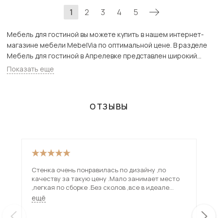
1
2
3
4
5
Мебель для гостиной вы можете купить в нашем интернет-
магазине мебели MebelVia по оптимальной цене. В разделе
Мебель для гостиной в Апрелевке представлен широкий
ассортимент товаров с доставкой в Москве и Подмосковью,
Показать еще
включая Апрелевка. Всего товаров в категории «Мебель для
гостиной» - 3583 шт.
ОТЗЫВЫ
Стенка очень понравилась по дизайну ,по
Меб
качеству за такую цену .Мало занимает место
вст
,легкая по сборке .Без сколов ,все в идеале
пол
.Спасибо !
ещё