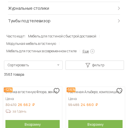
Журнальные столики
Тумбы под телевизор
Часто ищут:
Мебель для гостиной с быстрой доставкой
Модульная мебель в гостиную
Мебель для гостиных в современном стиле
Еще
Сортировать
фильтр
По популярности
3583 товара
Сначала дешевые
-12%
-56%
Стенка в гостиную Флора, венге
Гостиная Альберо, композиция 2
Сначала дорогие
Цена
Цена
26 662
24 660
30 470
55 485
за 1 день
В корзину
В корзину