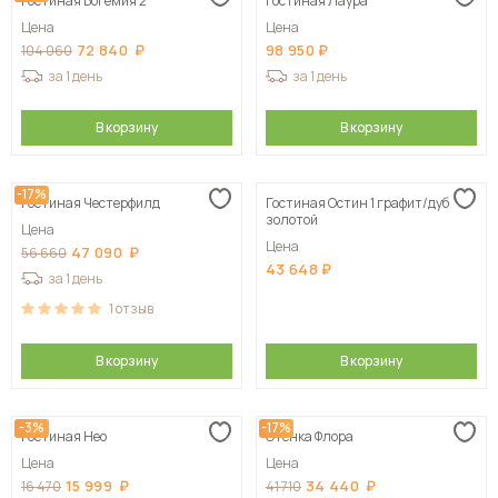
Гостиная Богемия 2
Гостиная Лаура
Цена
Цена
72 840
98 950
104 060
за 1 день
за 1 день
В корзину
В корзину
-17%
Гостиная Честерфилд
Гостиная Остин 1 графит/дуб
золотой
Цена
Цена
47 090
56 660
43 648
за 1 день
1
отзыв
В корзину
В корзину
-3%
-17%
Гостиная Нео
Стенка Флора
Цена
Цена
15 999
34 440
16 470
41 710