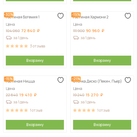
-30%
-19%
Гостиная Богемия 1
Гостиная Хармони 2
Цена
Цена
72 840
90 960
104 060
111 900
за 1 день
за 1 день
3
отзыва
В корзину
В корзину
-15%
-21%
Гостиная Ницца
Стенка Диско (Пекин, Пьер)
Цена
Цена
19 410
15 270
22 840
19 240
за 1 день
за 1 день
1
отзыв
1
отзыв
В корзину
В корзину