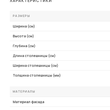
ХАРАКТЕРИСТИКИ
Столы и стулья
Шкафы и стеллажи
РАЗМЕРЫ
Пос
Комоды и тумбы
Ширина (см)
Вешалки и обувницы
Высота (см)
Гарнитуры
Глубина (см)
Длина столешницы (см)
Ширина столешницы (см)
Толщина столешницы (мм)
МАТЕРИАЛЫ
Материал фасада