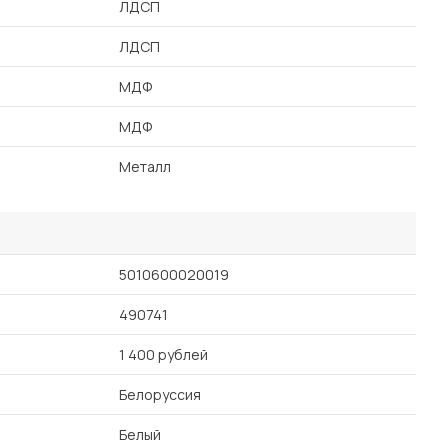
ЛДСП
ЛДСП
МДФ
МДФ
Металл
5010600020019
490741
1 400 рублей
Белоруссия
Белый