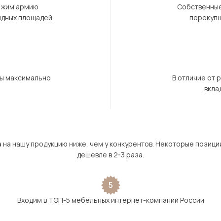
ержим армию
Собственные
ндных площадей.
перекупщ
бы максимально
В отличие от 
вкла
а на нашу продукцию ниже, чем у конкурентов. Некоторые позици
дешевле в 2-3 раза.
5
Входим в ТОП-5 мебельных интернет-компаний России