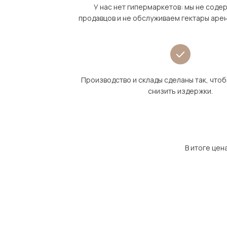
У нас нет гипермаркетов: мы не сод
продавцов и не обслуживаем гектары аре
Производство и склады сделаны так, что
снизить издержки.
В итоге цен