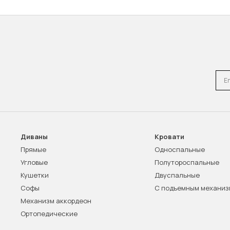
Emai
Диваны
Кровати
Прямые
Односпальные
Угловые
Полутороспальные
Кушетки
Двуспальные
Софы
С подъемным механи
Механизм аккордеон
Ортопедические