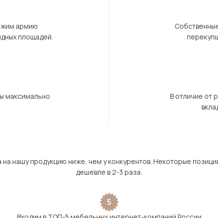
ержим армию
Собственные
ндных площадей.
перекупщ
бы максимально
В отличие от 
вкла
а на нашу продукцию ниже, чем у конкурентов. Некоторые позици
дешевле в 2-3 раза.
5
Входим в ТОП-5 мебельных интернет-компаний России