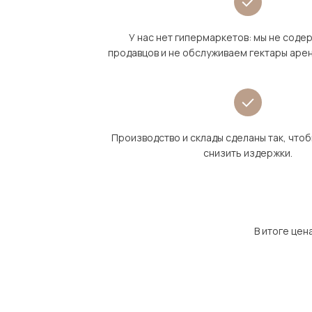
У нас нет гипермаркетов: мы не сод
продавцов и не обслуживаем гектары аре
Производство и склады сделаны так, что
снизить издержки.
В итоге цен