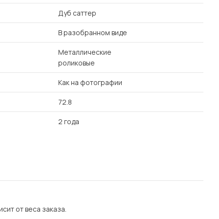
Дуб саттер
В разобранном виде
Металлические
роликовые
Как на фотографии
72.8
2 года
сит от веса заказа.