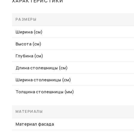
ХАРАКТЕРИСТИКИ
Столы и стулья
Шкафы и стеллажи
РАЗМЕРЫ
Пос
Комоды и тумбы
Ширина (см)
Вешалки и обувницы
Высота (см)
Гарнитуры
Глубина (см)
Длина столешницы (см)
Ширина столешницы (см)
Толщина столешницы (мм)
МАТЕРИАЛЫ
Материал фасада