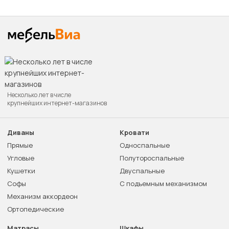
Несколько лет в числе
крупнейших интернет-магазинов
Диваны
Кровати
Прямые
Односпальные
Угловые
Полутороспальные
Кушетки
Двуспальные
Софы
С подъемным механизмом
Механизм аккордеон
Ортопедические
Матрасы
Шкафы