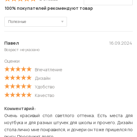
100% покупателей рекомендуют товар
Полезные
Полезные
Новые
Павел
16.09.2024
Возраст: не указано
Старые
Оценки
С высокой оценкой
Впечатление
С низкой оценкой
Дизайн
Удобство
Качество
Комментарий:
Очень красивый стол светлого оттенка. Есть места для
ноутбука и для разных штучек для школы и прочего. Дизайн
стола лично мне понравился, и дочери он тоже пришелся по
вкусу. Прослужит долго.