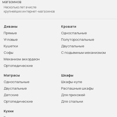
Несколько лет в числе
крупнейших интернет-магазинов
Диваны
Кровати
Прямые
Односпальные
Угловые
Полутороспальные
Кушетки
Двуспальные
Софы
С подъемным механизмом
Механизм аккордеон
Ортопедические
Матрасы
Шкафы
Односпальные
Шкафы-купе
Двуспальные
Распашные шкафы
Детские
Для прихожей
Ортопедические
Для спальни
Кухни