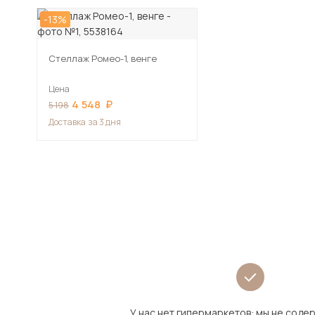
-13%
Стеллаж Ромео-1, венге
Цена
4 548
5 198
Доставка
за 3 дня
У нас нет гипермаркетов: мы не сод