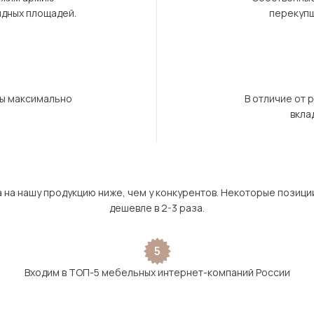
ндных площадей.
перекупщ
бы максимально
В отличие от 
вкла
а на нашу продукцию ниже, чем у конкурентов. Некоторые позици
дешевле в 2-3 раза.
5
Входим в ТОП-5 мебельных интернет-компаний России