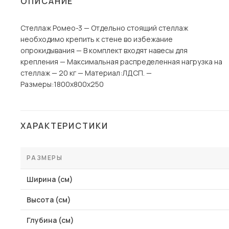
ОПИСАНИЕ
Столы и стулья
Стеллаж Ромео-3 — Отдельно стоящий стеллаж
Шкафы и стеллажи
Пос
необходимо крепить к стене во избежание
Комоды и тумбы
опрокидывания — В комплект входят навесы для
крепления — Максимальная распределенная нагрузка на
Вешалки и обувницы
стеллаж — 20 кг — Материал:ЛДСП. —
Гарнитуры
Paзмеры:1800х800х250
ХАРАКТЕРИСТИКИ
РАЗМЕРЫ
Ширина (см)
Высота (см)
Глубина (см)