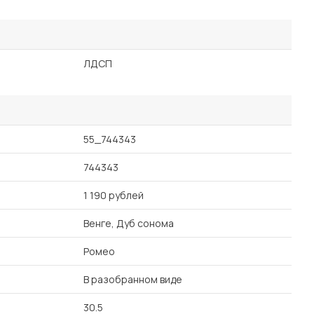
ЛДСП
55_744343
744343
1 190 рублей
Венге, Дуб сонома
Ромео
В разобранном виде
30.5