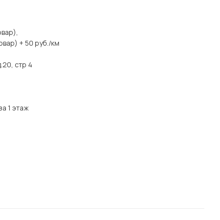
вар),
вар) + 50 руб./км
.20, стр 4
за 1 этаж