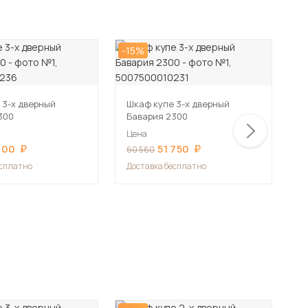
-15%
-1
 3-х дверный
Шкаф купе 3-х дверный
Ш
300
Бавария 2300
Б
Цена
Ц
300
51 750
60 560
6
есплатно
Доставка бесплатно
Д