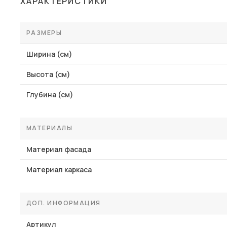
ХАРАКТЕРИСТИКИ
Столы и стулья
Шкафы и стеллажи
РАЗМЕРЫ
Пос
Комоды и тумбы
Ширина (см)
Вешалки и обувницы
Высота (см)
Гарнитуры
Глубина (см)
МАТЕРИАЛЫ
Материал фасада
Материал каркаса
ДОП. ИНФОРМАЦИЯ
Артикул