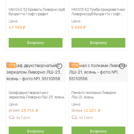
НМ 040.52 Кровать Ливорно /дуб
НМ 013.62 Тумба прикроватная
бунратти / софт графит
Ливорно/дуб бунратти / софт
графит
Цена
Цена
47 199
5 699
В корзину
В корзину
-12%
-13%
Шкаф двухстворчатый с
Пенал с полками Ливорно
зеркалом Ливорно ЛШ-23, ясень
ЛШ-21, ясень
Цена
Цена
23 710
12 201
27 097
13 944
за 3 дня
за 3 дня
В корзину
В корзину