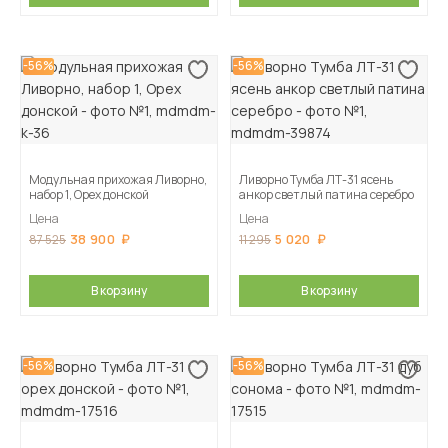
-56%
-56%
Модульная прихожая Ливорно,
Ливорно Тумба ЛТ-31 ясень
набор 1, Орех донской
анкор светлый патина серебро
Цена
Цена
38 900
5 020
87 525
11 295
В корзину
В корзину
-56%
-56%