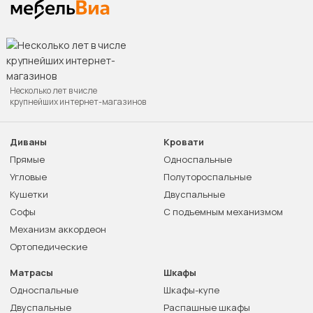
Несколько лет в числе
крупнейших интернет-магазинов
Диваны
Кровати
Прямые
Односпальные
Угловые
Полутороспальные
Кушетки
Двуспальные
Софы
С подъемным механизмом
Механизм аккордеон
Ортопедические
Матрасы
Шкафы
Односпальные
Шкафы-купе
Двуспальные
Распашные шкафы