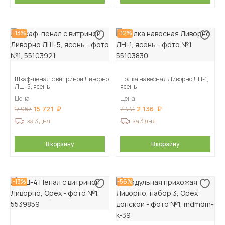
-13%
-12%
Шкаф-пенал с витриной Ливорно
Полка навесная Ливорно ЛН-1,
ЛШ-5, ясень
ясень
Цена
Цена
15 721
2 136
17 967
2 441
за 3 дня
за 3 дня
В корзину
В корзину
-13%
-56%