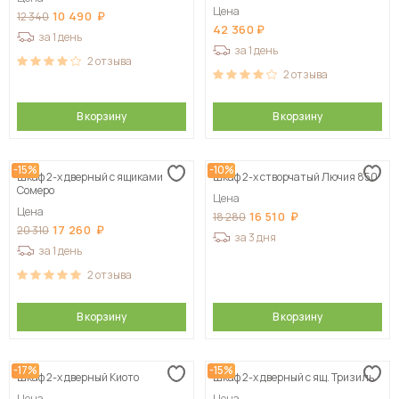
Цена
10 490
12 340
42 360
за 1 день
за 1 день
2
отзыва
2
отзыва
В корзину
В корзину
-15%
-10%
Шкаф 2-х дверный с ящиками
Шкаф 2-х створчатый Лючия 850
Сомеро
Цена
Цена
16 510
18 280
17 260
20 310
за 3 дня
за 1 день
2
отзыва
В корзину
В корзину
-17%
-15%
Шкаф 2-х дверный Киото
Шкаф 2-х дверный с ящ. Тризиль
Цена
Цена