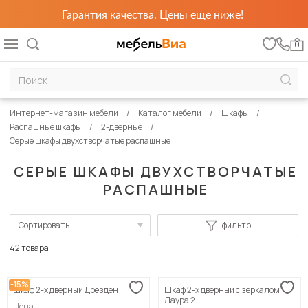
Гарантия качества. Цены еще ниже!
0
Интернет-магазин мебели
Каталог мебели
Шкафы
Распашные шкафы
2-дверные
Серые шкафы двухстворчатые распашные
СЕРЫЕ ШКАФЫ ДВУХСТВОРЧАТЫЕ
РАСПАШНЫЕ
Сортировать
фильтр
По популярности
42 товара
Сначала дешевые
-15%
Шкаф 2-х дверный Дрезден
Шкаф 2-х дверный с зеркалом
Сначала дорогие
Лаура 2
Цена