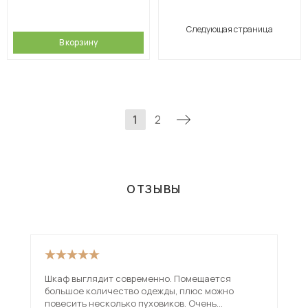
Следующая страница
В корзину
1
2
ОТЗЫВЫ
Шкаф выглядит современно. Помещается
Хор
большое количество одежды, плюс можно
Нор
повесить несколько пуховиков. Очень
вещ