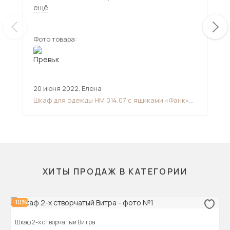
понравились выдвижные маленькие ящички для
ещё
мелких предметов.
Фото товара:
Фот
20 июня 2022
,
Елена
13 
Шкаф для одежды НМ 014.07 с ящиками «Фанк»
Шка
Дуб сонома/белый скандинавский
ХИТЫ ПРОДАЖ В КАТЕГОРИИ
-10%
Шкаф 2-х створчатый Витра