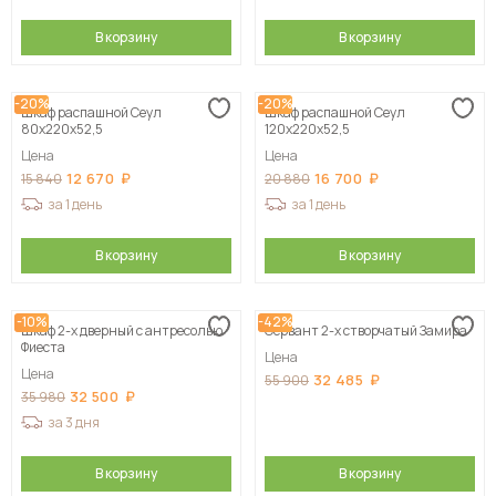
В корзину
В корзину
-20%
-20%
Шкаф распашной Сеул
Шкаф распашной Сеул
80х220х52,5
120х220х52,5
Цена
Цена
12 670
16 700
15 840
20 880
за 1 день
за 1 день
В корзину
В корзину
-10%
-42%
Шкаф 2-х дверный с антресолью
Сервант 2-х створчатый Замира
Фиеста
Цена
Цена
32 485
55 900
32 500
35 980
за 3 дня
В корзину
В корзину