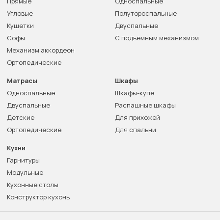
Прямые
Односпальные
Угловые
Полутороспальные
Кушетки
Двуспальные
Софы
С подъемным механизмом
Механизм аккордеон
Ортопедические
Матрасы
Шкафы
Односпальные
Шкафы-купе
Двуспальные
Распашные шкафы
Детские
Для прихожей
Ортопедические
Для спальни
Кухни
Гарнитуры
Модульные
Кухонные столы
Конструктор кухонь