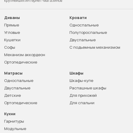
крупнейших интернет-магазинов
Диваны
Кровати
Прямые
Односпальные
Угловые
Полутороспальные
Кушетки
Двуспальные
Софы
С подъемным механизмом
Механизм аккордеон
Ортопедические
Матрасы
Шкафы
Односпальные
Шкафы-купе
Двуспальные
Распашные шкафы
Детские
Для прихожей
Ортопедические
Для спальни
Кухни
Гарнитуры
Модульные