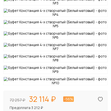
32 114
-56%
72 257
Предоплата 3 212 ₽