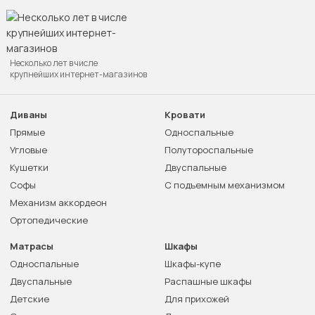
Несколько лет в числе
крупнейших интернет-магазинов
Диваны
Кровати
Прямые
Односпальные
Угловые
Полутороспальные
Кушетки
Двуспальные
Софы
С подъемным механизмом
Механизм аккордеон
Ортопедические
Матрасы
Шкафы
Односпальные
Шкафы-купе
Двуспальные
Распашные шкафы
Детские
Для прихожей