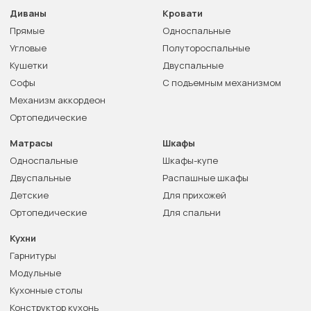
Диваны
Кровати
Прямые
Односпальные
Угловые
Полутороспальные
Кушетки
Двуспальные
Софы
С подъемным механизмом
Механизм аккордеон
Ортопедические
Матрасы
Шкафы
Односпальные
Шкафы-купе
Двуспальные
Распашные шкафы
Детские
Для прихожей
Ортопедические
Для спальни
Кухни
Гарнитуры
Модульные
Кухонные столы
Конструктор кухонь