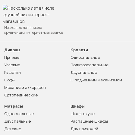
Несколько лет в числе
крупнейших интернет-магазинов
Диваны
Кровати
Прямые
Односпальные
Угловые
Полутороспальные
Кушетки
Двуспальные
Софы
С подъемным механизмом
Механизм аккордеон
Ортопедические
Матрасы
Шкафы
Односпальные
Шкафы-купе
Двуспальные
Распашные шкафы
Детские
Для прихожей