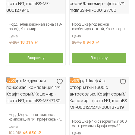
Норд Телевизионная зона (ТВ-
Норд Шкаф подвесной
зона), Кашемир
комбинированный, Крафт серый/
Кашемир
Цена
Цена
18 314
8 940
41 207
20 115
В корзину
В корзину
-56%
-56%
Норд Модульная прихожая,
композиция №1, Крафт серый/
Норд Шкаф 4-х створчатый 1600
Кашемир
с антресолью, Крафт серый/
Цена
Кашемир
46 630
104 918
Цена