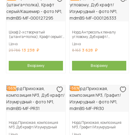
Шкаф 2-х створчатый
Норд Антресоль к пеналу
(штанга+полка), Крафт серый/
угловому, Дуб крафт/
Кашемир
Изумрудный
Цена
Цена
13 238
3 628
29 786
8 163
В корзину
В корзину
-56%
-56%
Норд Прихожая, композиция
Норд Прихожая, композиция
№3, Дуб крафт/Изумрудный
№3, Графит/Изумрудный
Цена
Цена