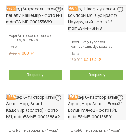
-56%
-56%
Норд Антресоль-стекло к
пеналу, Кашемир
Норд Шкафы угловая
композиция, Дуб крафт/
Цена
Изумрудный
4 060
9 135
Цена
62 184
139 914
В корзину
В корзину
-56%
-56%
Шкаф 6-ти створчатый "Норд",
Шкаф 6-ти створчатый "Норд",