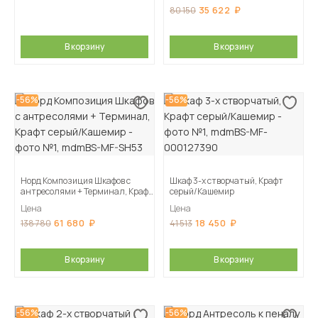
35 622
80 150
В корзину
В корзину
-56%
-56%
Норд Композиция Шкафов с
Шкаф 3-х створчатый, Крафт
антресолями + Терминал, Крафт
серый/Кашемир
серый/Кашемир
Цена
Цена
61 680
18 450
138 780
41 513
В корзину
В корзину
-56%
-56%