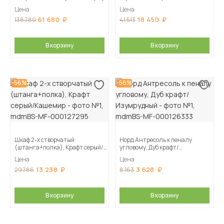
серый/Кашемир
Цена
Цена
61 680
18 450
138 780
41 513
В корзину
В корзину
-56%
-56%
Шкаф 2-х створчатый
Норд Антресоль к пеналу
(штанга+полка), Крафт серый/
угловому, Дуб крафт/
Кашемир
Изумрудный
Цена
Цена
13 238
3 628
29 786
8 163
В корзину
В корзину