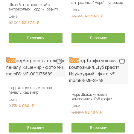
антресолью "Норд" - Кашемир
Шкаф 6-ти створчатый с
антресолью "Норд" - Графит/
Цена
Изумрудный
48 948
85 659
Цена
52 574
92 005
В корзину
В корзину
-56%
-56%
Норд Антресоль-стекло к
пеналу, Кашемир
Норд Шкафы угловая
композиция, Дуб крафт/
Цена
Изумрудный
4 060
9 135
Цена
62 184
139 914
В корзину
В корзину