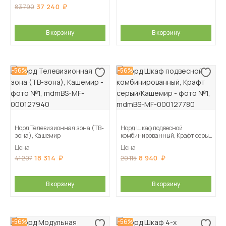
37 240
83 790
В корзину
В корзину
-56%
-56%
Норд Телевизионная зона (ТВ-
Норд Шкаф подвесной
зона), Кашемир
комбинированный, Крафт серый/
Кашемир
Цена
Цена
18 314
8 940
41 207
20 115
В корзину
В корзину
-56%
-56%