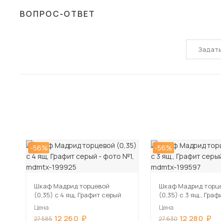
ВОПРОС-ОТВЕТ
Задат
-56%
-56%
Шкаф Мадрид торцевой
Шкаф Мадрид торц
(0,35) с 4 ящ, Графит серый
(0,35) с 3 ящ., Гра
Цена
Цена
12 260
12 280
27 585
27 630