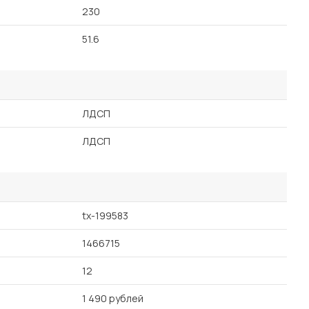
230
51.6
ЛДСП
ЛДСП
tx-199583
1466715
12
1 490 рублей