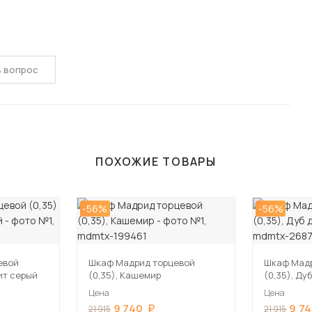
ь вопрос
ПОХОЖИЕ ТОВАРЫ
-56%
-56%
евой
Шкаф Мадрид торцевой
Шкаф Мад
фит серый
(0,35), Кашемир
(0,35), Ду
Цена
Цена
9 740
9 7
21 915
21 915