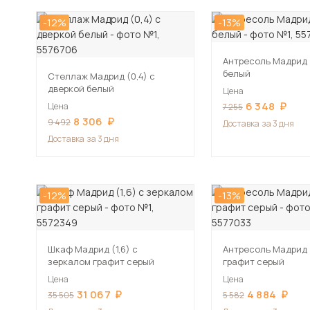
-12%
-13%
Антресоль Мадрид (
белый
Стеллаж Мадрид (0,4) с
дверкой белый
Цена
6 348
Цена
7 255
8 306
9 492
Доставка
за 3 дня
Доставка
за 3 дня
-12%
-13%
Шкаф Мадрид (1,6) с
Антресоль Мадрид (
зеркалом графит серый
графит серый
Цена
Цена
31 067
4 884
35 505
5 582