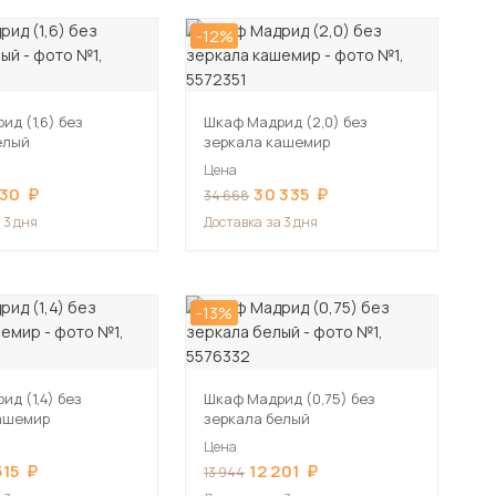
-12%
д (1,6) без
Шкаф Мадрид (2,0) без
елый
зеркала кашемир
Цена
230
30 335
34 668
 3 дня
Доставка
за 3 дня
-13%
д (1,4) без
Шкаф Мадрид (0,75) без
ашемир
зеркала белый
Цена
515
12 201
13 944