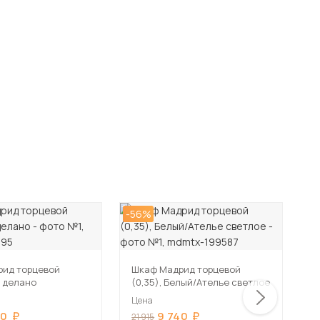
-56%
-5
рид торцевой
Шкаф Мадрид торцевой
Ш
б делано
(0,35), Белый/Ателье светлое
(
Цена
Ц
40
9 740
21 915
2