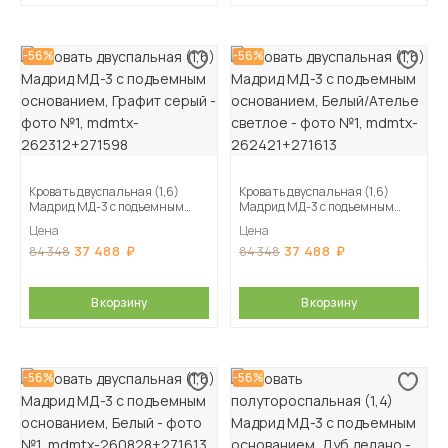
-56%
-56%
Кровать двуспальная (1,6)
Кровать двуспальная (1,6)
Мадрид МД-3 с подъемным
Мадрид МД-3 с подъемным
основанием, Графит серый
основанием, Белый/Ателье
Цена
Цена
светлое
37 488
37 488
84 348
84 348
В корзину
В корзину
-56%
-56%