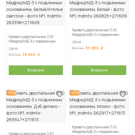
Кровать двуспальная (1,8)
Мадрид МД-3 с подъемным
Кровать двуспальная (1,8)
основанием, Белый
Мадрид МД-3 с подъемным
Цена
основанием, Белый/Ателье
39 886
89 744
Цена
светлое
39 886
89 744
В корзину
В корзину
-56%
-56%
Кровать двуспальная (1,6)
Мадрид МД-3 с подъемным
Кровать двуспальная (1,6)