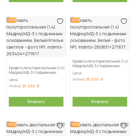
-56%
-56%
Кровать полутороспальная (1,4)
Мадрид МД-3 с подъемным
Кровать полутороспальная (1,4)
основанием, Белый
Мадрид МД-3 с подъемным
Цена
основанием, Белый/Ателье
35 530
79 943
Цена
светлое
35 530
79 943
В корзину
В корзину
-56%
-56%