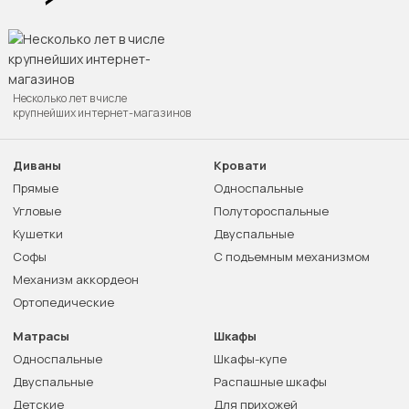
Несколько лет в числе
крупнейших интернет-магазинов
Диваны
Кровати
Прямые
Односпальные
Угловые
Полутороспальные
Кушетки
Двуспальные
Софы
С подъемным механизмом
Механизм аккордеон
Ортопедические
Матрасы
Шкафы
Односпальные
Шкафы-купе
Двуспальные
Распашные шкафы
Детские
Для прихожей