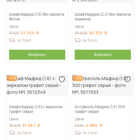
Шкаф Мадрид (1,6) без зеркала
Шкаф Мадрид (2,0) без зеркала
белый
кашемир
Цена
Цена
27 230
30 335
31 120
34 668
за 3 дня
за 3 дня
В корзину
В корзину
-12%
-13%
Шкаф Мадрид (1,6) с зеркалом
Антресоль Мадрид (1,5) 300
графит серый
графит серый
Цена
Цена
31 067
4 884
35 505
5 582
за 3 дня
за 3 дня