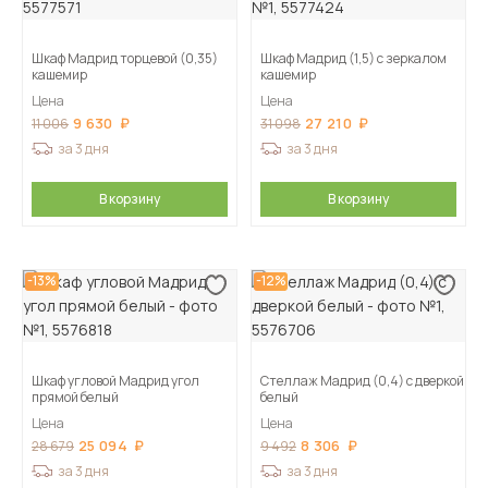
Шкаф Мадрид торцевой (0,35)
Шкаф Мадрид (1,5) с зеркалом
кашемир
кашемир
Цена
Цена
9 630
27 210
11 006
31 098
за 3 дня
за 3 дня
В корзину
В корзину
-13%
-12%
Шкаф угловой Мадрид угол
Стеллаж Мадрид (0,4) с дверкой
прямой белый
белый
Цена
Цена
25 094
8 306
28 679
9 492
за 3 дня
за 3 дня