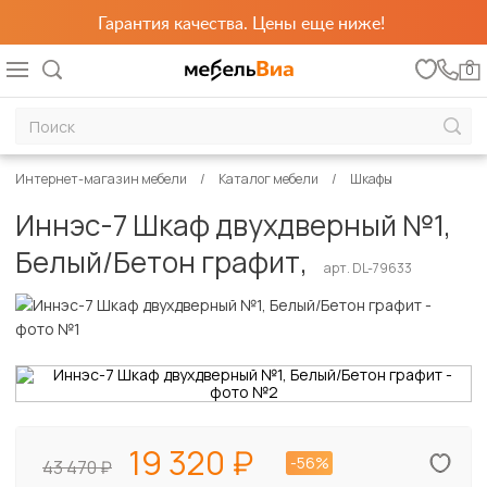
Гарантия качества. Цены еще ниже!
0
Интернет-магазин мебели
Каталог мебели
Шкафы
Иннэс-7 Шкаф двухдверный №1,
Белый/Бетон графит,
арт. DL-79633
19 320
-56%
43 470