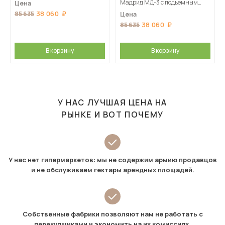
Мадрид МД-3 с подъемным
Цена
основанием, Белый/Ателье
38 060
85 635
Цена
светлое
38 060
85 635
В корзину
В корзину
У НАС ЛУЧШАЯ ЦЕНА НА
РЫНКЕ И ВОТ ПОЧЕМУ
У нас нет гипермаркетов: мы не содержим армию продавцов
и не обслуживаем гектары арендных площадей.
Собственные фабрики позволяют нам не работать с
перекупщиками и экономить на их комиссиях.