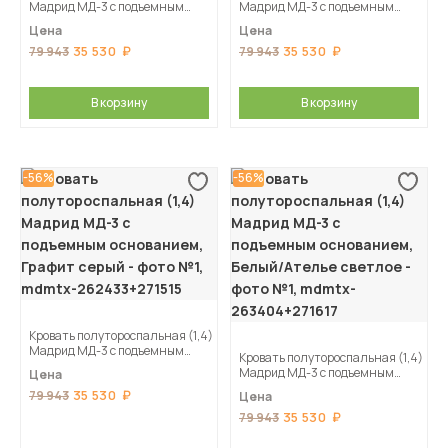
Мадрид МД-3 с подъемным
Мадрид МД-3 с подъемным
основанием, Кашемир
основанием, Камень серый
Цена
Цена
35 530
35 530
79 943
79 943
В корзину
В корзину
-56%
-56%
Кровать полутороспальная (1,4)
Мадрид МД-3 с подъемным
Кровать полутороспальная (1,4)
основанием, Графит серый
Мадрид МД-3 с подъемным
Цена
основанием, Белый/Ателье
35 530
79 943
Цена
светлое
35 530
79 943