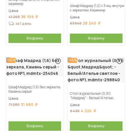
кашемир
Шкаф Мадрид (1,2) с 3 ящ. внутри
с зеркалом, Кашемир
Цена
36 109
41 268
Цена
28 240
63 540
за 1 день
В корзину
В корзину
-56%
-56%
Шкаф Мадрид (1,6) без зеркала,
Камень серый
Стол журнальный (0,91)
"Мадрид" - Белый/Ателье
Цена
светлое
31 680
71 280
Цена
4 220
9 495
В корзину
В корзину