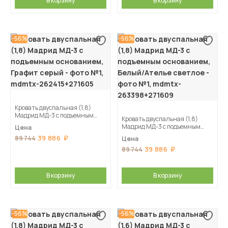
В корзину
В корзину
-56%
-56%
Кровать двуспальная (1,8)
Мадрид МД-3 с подъемным
Кровать двуспальная (1,8)
основанием, Графит серый
Мадрид МД-3 с подъемным
Цена
основанием, Белый/Ателье
39 886
89 744
Цена
светлое
39 886
89 744
В корзину
В корзину
-56%
-56%