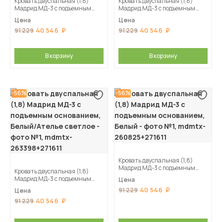
Кровать двуспальная (1,8)
Кровать двуспальная (1,8)
Мадрид МД-3 с подъемным
Мадрид МД-3 с подъемным
основанием, Камень серый
основанием, Графит серый
Цена
Цена
40 546
40 546
91 229
91 229
В корзину
В корзину
-56%
-56%
Кровать двуспальная (1,8)
Мадрид МД-3 с подъемным
Кровать двуспальная (1,8)
основанием, Белый
Мадрид МД-3 с подъемным
Цена
основанием, Белый/Ателье
40 546
91 229
Цена
светлое
40 546
91 229