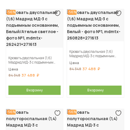
-56%
-56%
Кровать двуспальная (1,6)
Мадрид МД-3 с подъемным
Кровать двуспальная (1,6)
основанием, Белый
Мадрид МД-3 с подъемным
Цена
основанием, Белый/Ателье
37 488
84 348
Цена
светлое
37 488
84 348
В корзину
В корзину
-56%
-56%