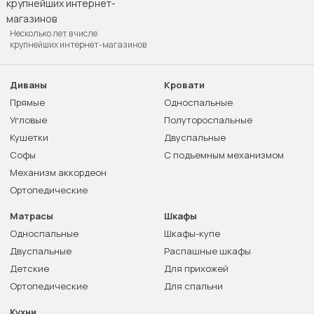
Несколько лет в числе
крупнейших интернет-магазинов
Диваны
Кровати
Прямые
Односпальные
Угловые
Полутороспальные
Кушетки
Двуспальные
Софы
С подъемным механизмом
Механизм аккордеон
Ортопедические
Матрасы
Шкафы
Односпальные
Шкафы-купе
Двуспальные
Распашные шкафы
Детские
Для прихожей
Ортопедические
Для спальни
Кухни