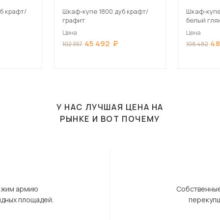
б крафт/
Шкаф-купе 1800 дуб крафт/
Шкаф-купе
графит
белый гля
Цена
Цена
45 492
48
102 357
108 482
У НАС ЛУЧШАЯ ЦЕНА НА
РЫНКЕ И ВОТ ПОЧЕМУ
ержим армию
Собственные
ндных площадей.
перекупщ