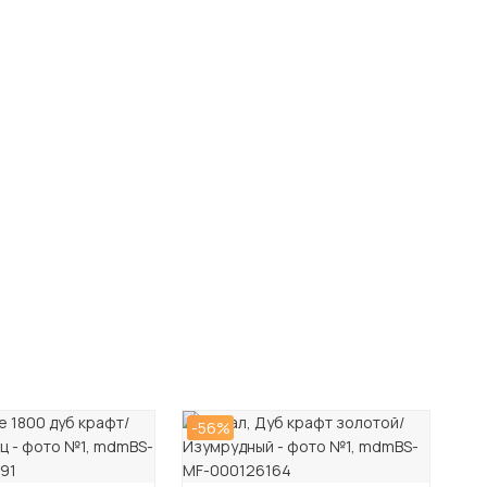
-56%
-5