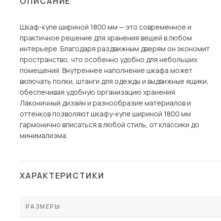
ОПИСАНИЕ
Столы и стулья
Шкаф-купе шириной 1800 мм — это современное и
Шкафы и стеллажи
Пос
практичное решение для хранения вещей в любом
Комоды и тумбы
интерьере. Благодаря раздвижным дверям он экономит
пространство, что особенно удобно для небольших
Вешалки и обувницы
помещений. Внутреннее наполнение шкафа может
Гарнитуры
включать полки, штанги для одежды и выдвижные ящики,
обеспечивая удобную организацию хранения.
Лаконичный дизайн и разнообразие материалов и
оттенков позволяют шкафу-купе шириной 1800 мм
гармонично вписаться в любой стиль, от классики до
минимализма.
ХАРАКТЕРИСТИКИ
РАЗМЕРЫ