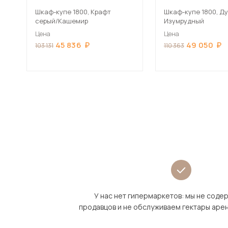
Шкаф-купе 1800, Крафт
Шкаф-купе 1800, Ду
серый/Кашемир
Изумрудный
Цена
Цена
45 836
49 050
103 131
110 363
У нас нет гипермаркетов: мы не сод
продавцов и не обслуживаем гектары аре