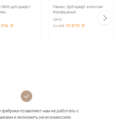
 1800 дуб крафт/
Пенал, Дуб крафт золотой/
Ш
нец
Изумрудный
с
Цена
Ц
 214
10 870
24 458
8
 фабрики позволяют нам не работать с
иками и экономить на их комиссиях.