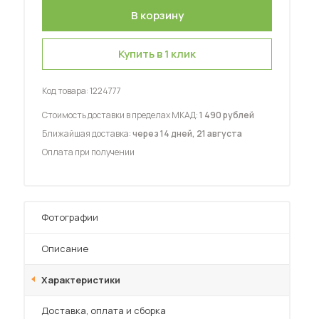
Купить в 1 клик
Код товара:
1224777
 мебель для гостиных
Стоимость доставки в пределах МКАД:
1 490 рублей
Ближайшая доставка:
через 14 дней, 21 августа
Оплата при получении
Фотографии
Описание
Характеристики
Преимущества
Доставка, оплата и сборка