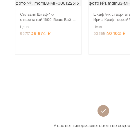
Сильвия Шкаф 4-х
Шкаф 4-х створчат
створчатый 1600, Браш Вайт/
Ирис, Крафт серый
Дуб Крафт
Цена
Цена
39 874
40 162
89 717
90 365
У нас нет гипермаркетов: мы не сод