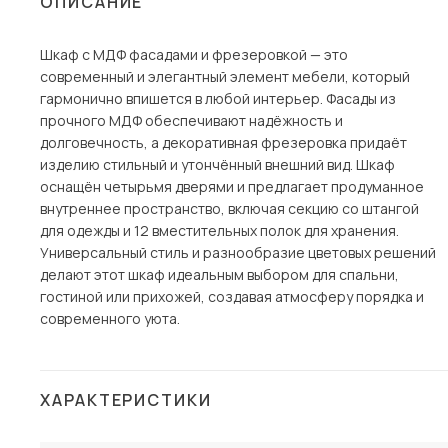
ОПИСАНИЕ
Столы и стулья
Шкаф с МДФ фасадами и фрезеровкой — это
Шкафы и стеллажи
Пос
современный и элегантный элемент мебели, который
Комоды и тумбы
гармонично впишется в любой интерьер. Фасады из
прочного МДФ обеспечивают надёжность и
Вешалки и обувницы
долговечность, а декоративная фрезеровка придаёт
Гарнитуры
изделию стильный и утончённый внешний вид. Шкаф
оснащён четырьмя дверями и предлагает продуманное
внутреннее пространство, включая секцию со штангой
для одежды и 12 вместительных полок для хранения.
Универсальный стиль и разнообразие цветовых решений
делают этот шкаф идеальным выбором для спальни,
гостиной или прихожей, создавая атмосферу порядка и
современного уюта.
ХАРАКТЕРИСТИКИ