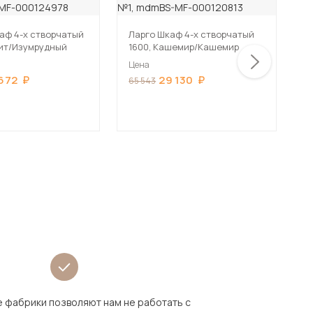
аф 4-х створчатый
Ларго Шкаф 4-х створчатый
Л
фит/Изумрудный
1600, Кашемир/Кашемир
1
Цена
Ц
672
29 130
65 543
7
 фабрики позволяют нам не работать с