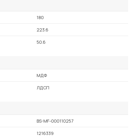
180
223.6
50.6
МДФ
ЛДСП
BS-MF-000110257
1216339