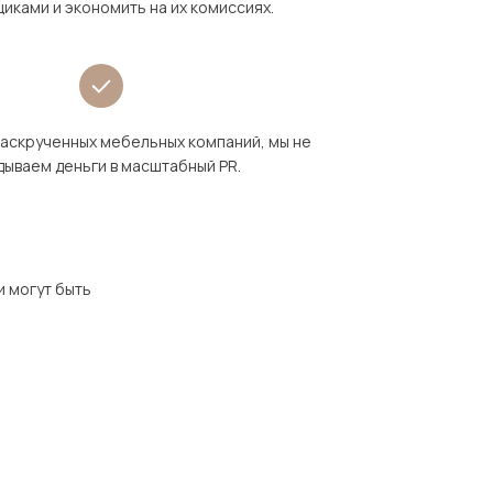
иками и экономить на их комиссиях.
раскрученных мебельных компаний, мы не
дываем деньги в масштабный PR.
и могут быть