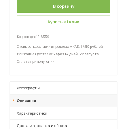
Купить в 1 клик
Код товара:
1216339
 мебель для гостиных
Стоимость доставки в пределах МКАД:
1 490 рублей
Ближайшая доставка:
через 14 дней, 22 августа
Оплата при получении
Фотографии
Описание
Характеристики
Преимущества
Доставка, оплата и сборка