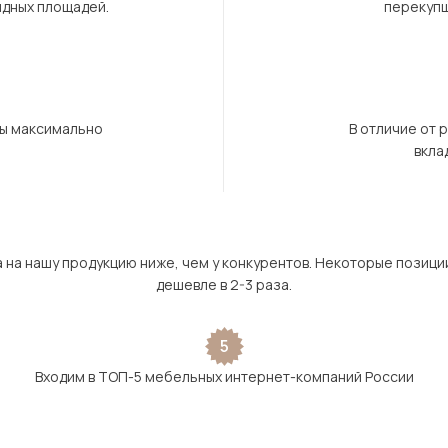
ндных площадей.
перекупщ
бы максимально
В отличие от 
вкла
а на нашу продукцию ниже, чем у конкурентов. Некоторые позици
дешевле в 2-3 раза.
5
Входим в ТОП-5 мебельных интернет-компаний России