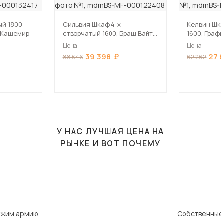
ый 1800
Сильвия Шкаф 4-х
Келвин Шк
/Кашемир
створчатый 1600, Браш Вайт/
1600, Гра
Дуб Юкон
Цена
Цена
39 398
27 
88 646
62 262
У НАС ЛУЧШАЯ ЦЕНА НА
РЫНКЕ И ВОТ ПОЧЕМУ
ержим армию
Собственные