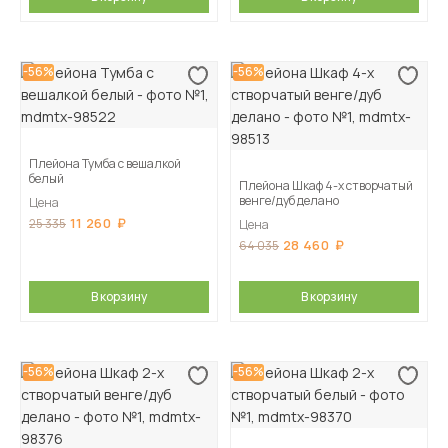
-56%
-56%
Плейона Тумба с вешалкой
белый
Плейона Шкаф 4-х створчатый
венге/дуб делано
Цена
11 260
25 335
Цена
28 460
64 035
В корзину
В корзину
-56%
-56%