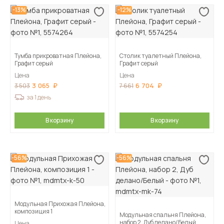
-13%
-12%
Тумба прикроватная Плейона,
Столик туалетный Плейона,
Графит серый
Графит серый
Цена
Цена
3 065
6 704
3 503
7 661
за 1 день
В корзину
В корзину
-56%
-56%
Модульная Прихожая Плейона,
композиция 1
Модульная спальня Плейона,
набор 2, Дуб делано/Белый
Цена