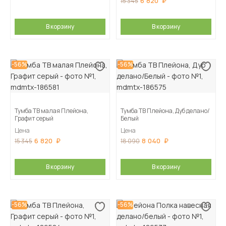
6 820
15 345
В корзину
В корзину
-56%
-56%
Тумба ТВ малая Плейона,
Тумба ТВ Плейона, Дуб делано/
Графит серый
Белый
Цена
Цена
6 820
8 040
15 345
18 090
В корзину
В корзину
-56%
-56%