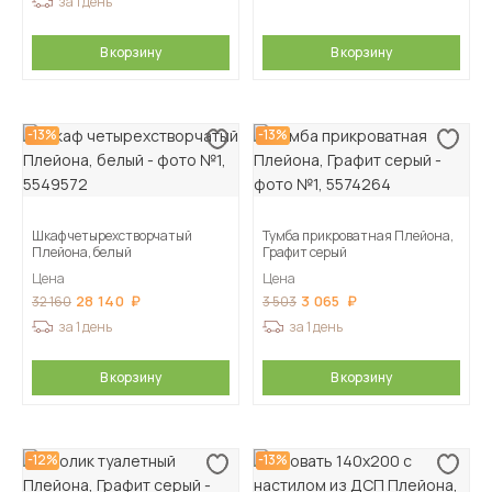
за 1 день
В корзину
В корзину
-13%
-13%
Шкаф четырехстворчатый
Тумба прикроватная Плейона,
Плейона, белый
Графит серый
Цена
Цена
28 140
3 065
32 160
3 503
за 1 день
за 1 день
В корзину
В корзину
-12%
-13%