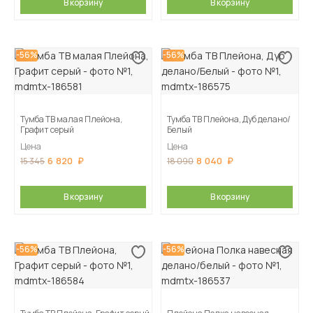
В корзину
В корзину
-56%
-56%
Тумба ТВ малая Плейона,
Тумба ТВ Плейона, Дуб делано/
Графит серый
Белый
Цена
Цена
6 820
8 040
15 345
18 090
В корзину
В корзину
-56%
-56%