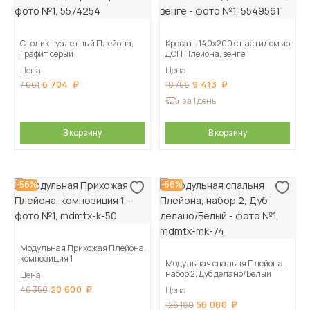
Столик туалетный Плейона,
Кровать 140x200 с настилом из
Графит серый
ДСП Плейона, венге
Цена
Цена
6 704
9 413
7 661
10 758
за 1 день
В корзину
В корзину
-56%
-56%
Модульная Прихожая Плейона,
композиция 1
Модульная спальня Плейона,
набор 2, Дуб делано/Белый
Цена
20 600
46 350
Цена
56 080
126 180