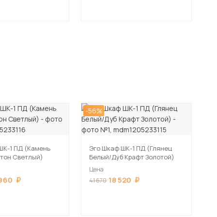
-56%
ШК-1 ПД (Камень
Эго Шкаф ШК-1 ПД (Глянец
тон Светлый)
Белый/Дуб Крафт Золотой)
Цена
 960
18 520
41 670