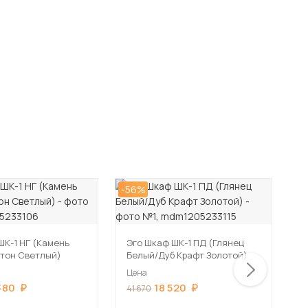
-56%
-5
ШК-1 НГ (Камень
Эго Шкаф ШК-1 ПД (Глянец
Э
тон Светлый)
Белый/Дуб Крафт Золотой)
Б
Цена
Ц
380
18 520
41 670
4