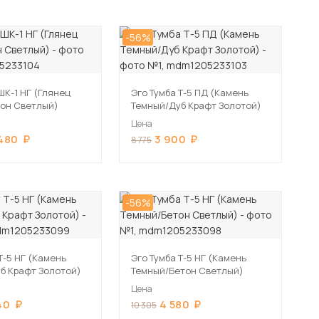
-56%
ШК-1 НГ (Глянец
Эго Тумба Т-5 ПД (Камень
он Светлый)
Темный/Дуб Крафт Золотой)
Цена
 480
3 900
8 775
-56%
Т-5 НГ (Камень
Эго Тумба Т-5 НГ (Камень
б Крафт Золотой)
Темный/Бетон Светлый)
Цена
40
4 580
10 305