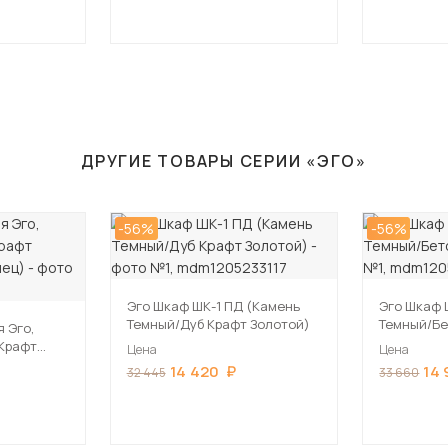
ДРУГИЕ ТОВАРЫ СЕРИИ «ЭГО»
-56%
-56%
Эго Шкаф ШК-1 ПД (Камень
Эго Шкаф 
Темный/Дуб Крафт Золотой)
Темный/Бе
 Эго,
 Крафт
Цена
Цена
янец)
14 420
14
32 445
33 660