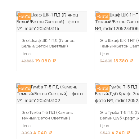
-56%
-56%
Эго Шкаф ШК-1 ПД (Глянец
Эго Шкаф ШК-1 НГ 
Белый/Бетон Светлый)
Темный/Бетон Све
Цена
Цена
19 060
15 380
42 885
34 605
-56%
-56%
Эго Тумба Т-5 ПД (Камень
Эго Тумба Т-5 ПД (
Темный/Бетон Светлый)
Белый/Дуб Крафт З
Цена
Цена
4 040
4 240
9 090
9 540