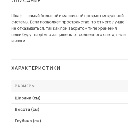
ОПИСАНИЕ
Столы и стулья
Шкаф — самый большой и массивный предмет модульной
Шкафы и стеллажи
Пос
системы. Если позволяет пространство, то от него лучше
Комоды и тумбы
не отказываться, так как при закрытом типе хранения
вещи будут надёжно защищены от солнечного света, пыли
Вешалки и обувницы
и влаги.
Гарнитуры
ХАРАКТЕРИСТИКИ
РАЗМЕРЫ
Ширина (см)
Высота (см)
Глубина (см)