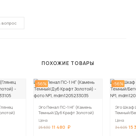
ь вопрос
ПОХОЖИЕ ТОВАРЫ
-56%
-56%
Глянец
Эго Пенал ПС-1 НГ (Камень
Эго Шкаф 
олотой)
Темный/Дуб Крафт Золотой)
Темный/Бе
Цена
Цена
11 480
15 
25 830
34 605