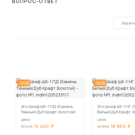
ВОПРОС-ОТВЕТ
Задат
-56%
-56%
Эго Шкаф ШК-1 ПД (Камень
Эго Шкаф ШК-1 НГ (
Темный/Дуб Крафт Золотой)
Белый/Дуб Крафт З
Цена
Цена
14 420
18 960
32 445
42 660