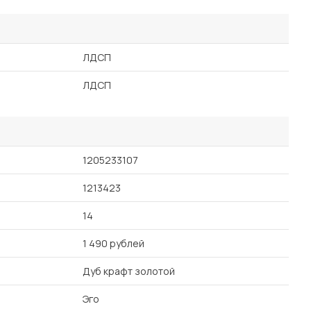
ЛДСП
ЛДСП
1205233107
1213423
14
1 490 рублей
Дуб крафт золотой
Эго