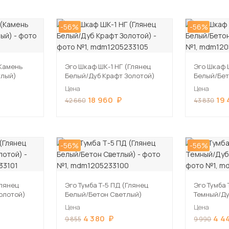
-56%
-56%
(Камень
Эго Шкаф ШК-1 НГ (Глянец
Эго Шкаф 
тлый)
Белый/Дуб Крафт Золотой)
Белый/Бет
Цена
Цена
18 960
19
42 660
43 830
-56%
-56%
Глянец
Эго Тумба Т-5 ПД (Глянец
Эго Тумба 
олотой)
Белый/Бетон Светлый)
Темный/Ду
Цена
Цена
4 380
4 4
9 855
9 990