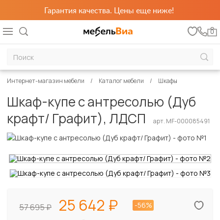
Гарантия качества. Цены еще ниже!
0
Интернет-магазин мебели
Каталог мебели
Шкафы
Шкаф-купе с антресолью (Дуб
крафт/ Графит), ЛДСП
арт. MF-000085491
25 642
-56%
57 695