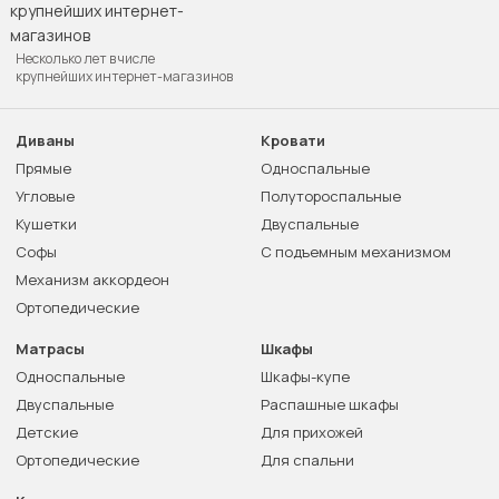
Несколько лет в числе
крупнейших интернет-магазинов
Диваны
Кровати
Прямые
Односпальные
Угловые
Полутороспальные
Кушетки
Двуспальные
Софы
С подъемным механизмом
Механизм аккордеон
Ортопедические
Матрасы
Шкафы
Односпальные
Шкафы-купе
Двуспальные
Распашные шкафы
Детские
Для прихожей
Ортопедические
Для спальни