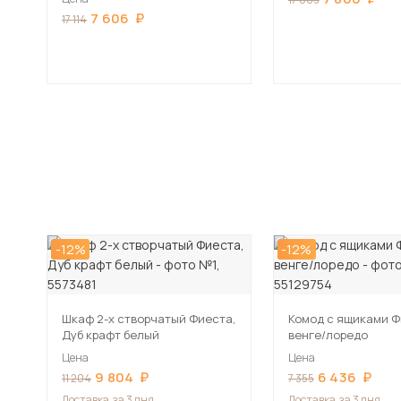
7 606
17 114
-12%
-12%
Шкаф 2-х створчатый Фиеста,
Комод с ящиками Ф
Дуб крафт белый
венге/лоредо
Цена
Цена
9 804
6 436
11 204
7 355
Доставка
за 3 дня
Доставка
за 3 дня