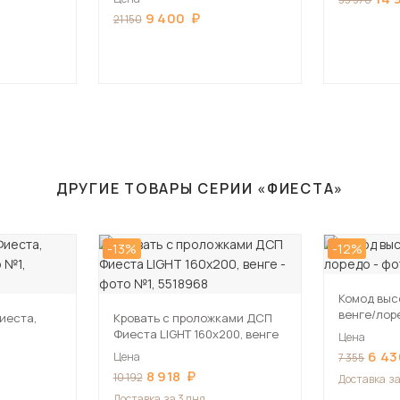
9 400
21 150
ДРУГИЕ ТОВАРЫ СЕРИИ «ФИЕСТА»
-13%
-12%
Комод выс
венге/лор
иеста,
Кровать с проложками ДСП
Фиеста LIGHT 160х200, венге
Цена
6 43
Цена
7 355
8 918
10 192
Доставка
за
Доставка
за 3 дня