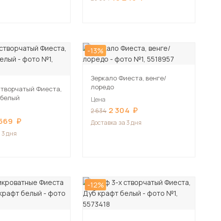
-13%
Зеркало Фиеста, венге/
лоредо
створчатый Фиеста,
 белый
Цена
2 304
2 634
 569
Доставка
за 3 дня
 3 дня
-12%