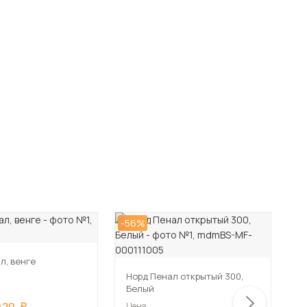
-56%
-5
л, венге
Норд Пенал открытый 300,
П
Белый
К
920
Цена
Ц