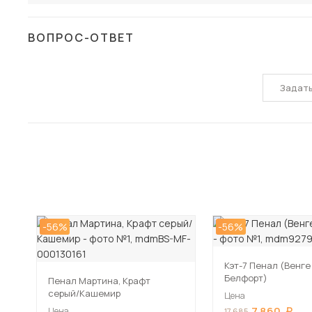
ВОПРОС-ОТВЕТ
Задат
-56%
-56%
Кэт-7 Пенал (Венге 
Белфорт)
Пенал Мартина, Крафт
серый/Кашемир
Цена
7 860
Цена
17 685