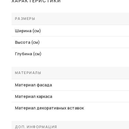
ХАРАКТЕРИСТИКИ
Столы и стулья
Шкафы и стеллажи
РАЗМЕРЫ
Пос
Комоды и тумбы
Ширина (см)
Вешалки и обувницы
Высота (см)
Гарнитуры
Глубина (см)
МАТЕРИАЛЫ
Материал фасада
Материал каркаса
Материал декоративных вставок
ДОП. ИНФОРМАЦИЯ