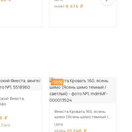
6 474
14 567
21
-56%
окий Фиеста,
едо
Фиеста Кровать 160, ясень
шимо (Ясень шимо темный /
6
светлый)
Цена
 3 дня
10 246
23 054