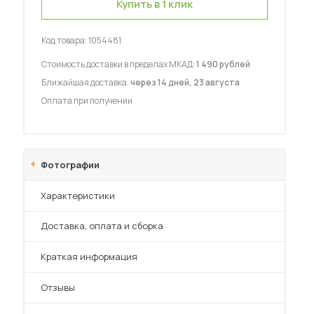
Купить в 1 клик
Код товара:
1054481
Стоимость доставки в пределах МКАД:
1 490 рублей
Ближайшая доставка:
через 14 дней, 23 августа
Оплата при получении
 мебель для гостиных
Фотографии
Характеристики
Преимущества
Доставка, оплата и сборка
Краткая информация
Отзывы