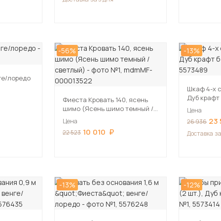
-56%
-13%
ге/лоредо
Шкаф 4-х 
Дуб крафт
Фиеста Кровать 140, ясень
шимо (Ясень шимо темный /
Цена
светлый)
23
Цена
26 936
10 010
22 523
Доставка
за
-13%
-12%