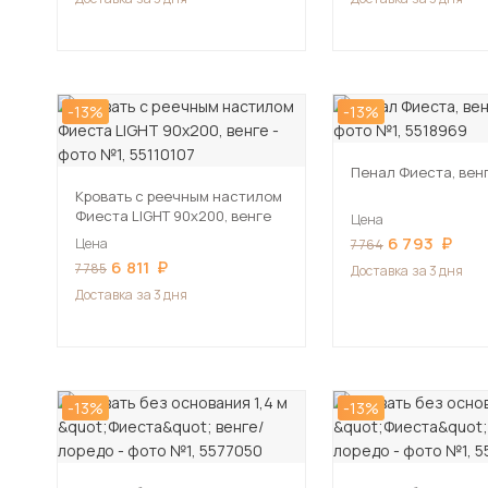
-13%
-13%
Пенал Фиеста, вен
Кровать с реечным настилом
Фиеста LIGHT 90х200, венге
Цена
6 793
Цена
7 764
6 811
7 785
Доставка
за 3 дня
Доставка
за 3 дня
-13%
-13%