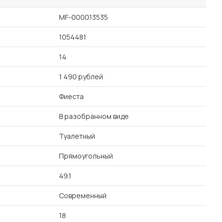
MF-000013535
1054481
14
1 490 рублей
Фиеста
В разобранном виде
Туалетный
Прямоугольный
49.1
Современный
18