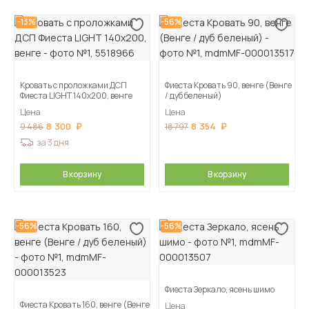
-13%
-56%
Кровать с проложками ДСП
Фиеста Кровать 90, венге (Венге
Фиеста LIGHT 140х200, венге
/ дуб беленый)
Цена
Цена
8 300
8 354
9 486
18 797
за 3 дня
В корзину
В корзину
-56%
-56%
Фиеста Зеркало, ясень шимо
Фиеста Кровать 160, венге (Венге
Цена