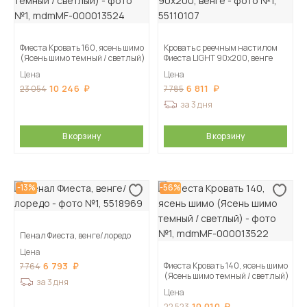
Фиеста Кровать 160, ясень шимо
Кровать с реечным настилом
(Ясень шимо темный / светлый)
Фиеста LIGHT 90х200, венге
Цена
Цена
10 246
6 811
23 054
7 785
за 3 дня
В корзину
В корзину
-13%
-56%
Пенал Фиеста, венге/лоредо
Цена
6 793
Фиеста Кровать 140, ясень шимо
7 764
(Ясень шимо темный / светлый)
за 3 дня
Цена
10 010
22 523