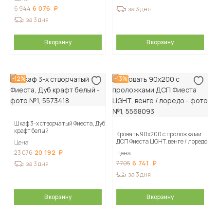
6 076
6 944
за 3 дня
за 3 дня
В корзину
В корзину
-12%
-13%
Шкаф 3-х створчатый Фиеста, Дуб
крафт белый
Кровать 90х200 с проложками
ДСП Фиеста LIGHT, венге / лоредо
Цена
20 192
23 076
Цена
6 741
7 705
за 3 дня
за 3 дня
В корзину
В корзину