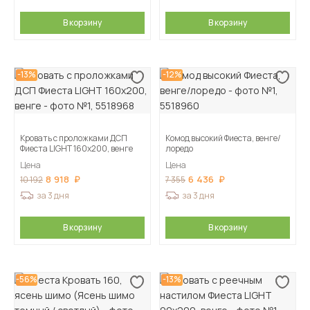
В корзину
В корзину
-13%
-12%
Кровать с проложками ДСП
Комод высокий Фиеста, венге/
Фиеста LIGHT 160х200, венге
лоредо
Цена
Цена
8 918
6 436
10 192
7 355
за 3 дня
за 3 дня
В корзину
В корзину
-56%
-13%