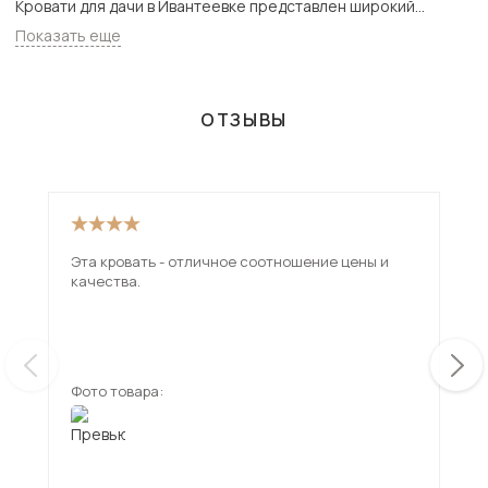
Кровати для дачи в Ивантеевке представлен широкий
ассортимент товаров с доставкой в Москве и Подмосковью,
Показать еще
включая Ивантеевка. Всего товаров в категории «Кровати
для дачи» - 41 шт.
ОТЗЫВЫ
Эта кровать - отличное соотношение цены и
Реш
качества.
неб
кур
упа
ещ
нед
Фото товара:
Фот