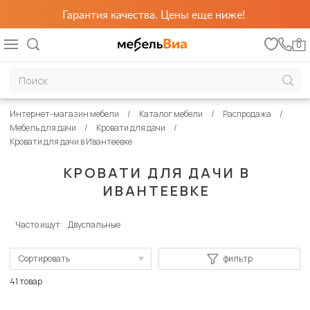
Гарантия качества. Цены еще ниже!
0
Интернет-магазин мебели
Каталог мебели
Распродажа
Мебель для дачи
Кровати для дачи
Кровати для дачи в Ивантеевке
КРОВАТИ ДЛЯ ДАЧИ В
ИВАНТЕЕВКЕ
Часто ищут:
Двуспальные
Сортировать
фильтр
По популярности
41 товар
Сначала дешевые