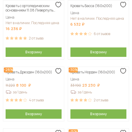
Кровать с ортопедическим
Кровать Басса (160х200)
Сначала дорогие
основанием 11.08 Ливерпуль
Цена
(160х200)
Цена
Нет в наличии. Последняя цена
Нет в наличии. Последняя цена
6 532
16 236
6
отзывов
2
отзыва
В корзину
В корзину
-28%
-30%
Кровать Дрезден (160х200)
Кровать Норден (160х200)
Цена
Цена
8 100
23 230
11 220
33 190
за 1 день
за 1 день
4
отзыва
2
отзыва
В корзину
В корзину
-15%