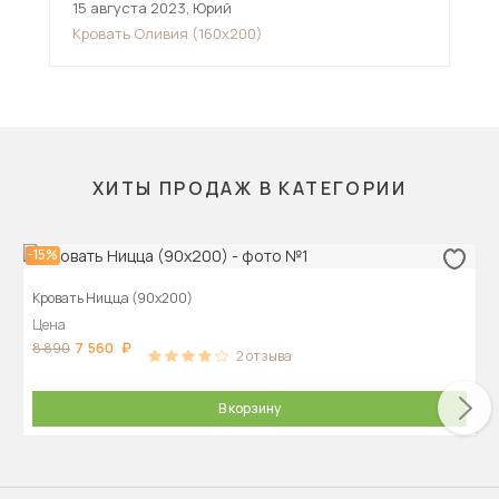
15 августа 2023
,
Юрий
16 
Кровать Оливия (160х200)
Кро
ХИТЫ ПРОДАЖ В КАТЕГОРИИ
-15%
Кровать Ницца (90х200)
Цена
7 560
8 890
2
отзыва
В корзину