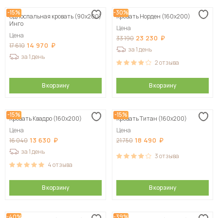
-15%
-30%
Односпальная кровать (90х200)
Кровать Норден (160х200)
Инго
Цена
Цена
23 230
33 190
14 970
17 610
за 1 день
за 1 день
2
отзыва
В корзину
В корзину
-15%
-15%
Кровать Квадро (160х200)
Кровать Титан (160х200)
Цена
Цена
13 630
18 490
16 040
21 750
за 1 день
3
отзыва
4
отзыва
В корзину
В корзину
-40%
-39%