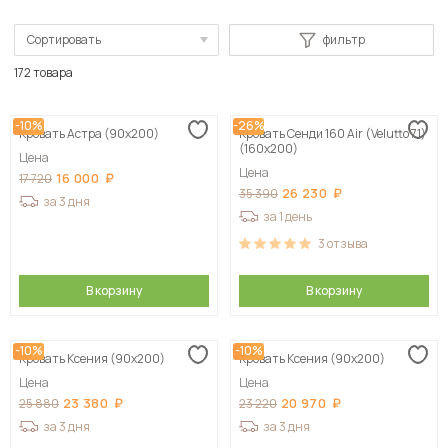
Сортировать
фильтр
По популярности
172 товара
Сначала дешевые
-10%
-26%
Кровать Астра (90х200)
Кровать Сенди 160 Air (Velutto 71)
Сначала дорогие
(160х200)
Цена
Цена
16 000
17 720
26 230
35 390
за 3 дня
за 1 день
3
отзыва
В корзину
В корзину
-10%
-10%
Кровать Ксения (90х200)
Кровать Ксения (90х200)
Цена
Цена
23 380
20 970
25 880
23 220
за 3 дня
за 3 дня