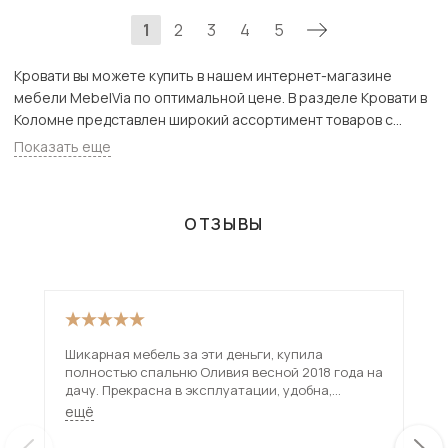
1
2
3
4
5
Кровати вы можете купить в нашем интернет-магазине
мебели MebelVia по оптимальной цене. В разделе Кровати в
Коломне представлен широкий ассортимент товаров с
доставкой в Москве и Подмосковью, включая Коломна. Всего
Показать еще
товаров в категории «Кровати» - 172 шт.
ОТЗЫВЫ
Шикарная мебель за эти деньги, купила
Про
полностью спальню Оливия весной 2018 года на
ста
дачу. Прекрасна в эксплуатации, удобна,
про
функциональная, все целое, все работает!
ещё
Рекомендую