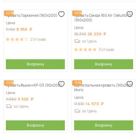
-20%
-26%
Кровать Гармония (160х200)
Кровать Сенди 160 Air (Velutto 71)
(160х200)
Цена
Цена
8 950
11 190
26 230
35 390
2
отзыва
за 1 день
3
отзыва
В корзину
В корзину
-20%
-15%
Кровать Фьюжн КР-03 (90х200)
Односпальная кровать (90х200)
Инго
Цена
Цена
9 500
11 880
14 970
17 610
за 1 день
за 1 день
В корзину
В корзину