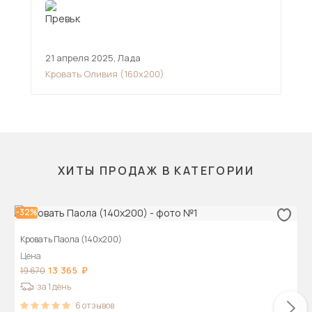
21 апреля 2025
,
Лада
24 
Кровать Оливия (160х200)
Кро
ХИТЫ ПРОДАЖ В КАТЕГОРИИ
-32%
Кровать Паола (140х200)
Цена
13 365
19 670
за 1 день
6
отзывов