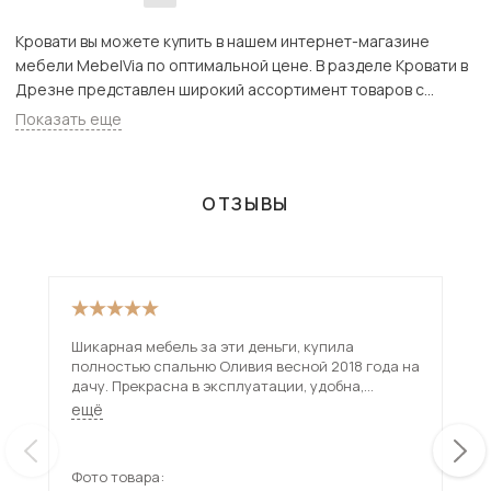
Кровати вы можете купить в нашем интернет-магазине
мебели MebelVia по оптимальной цене. В разделе Кровати в
Дрезне представлен широкий ассортимент товаров с
доставкой в Москве и Подмосковью, включая Дрезна. Всего
Показать еще
товаров в категории «Кровати» - 172 шт.
ОТЗЫВЫ
Шикарная мебель за эти деньги, купила
Про
полностью спальню Оливия весной 2018 года на
ста
дачу. Прекрасна в эксплуатации, удобна,
про
функциональная, все целое, все работает!
ещё
Рекомендую
Фото товара:
Фот