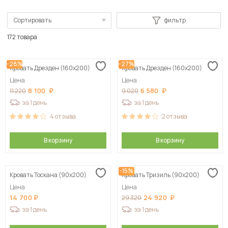
Сортировать
фильтр
По популярности
172 товара
Сначала дешевые
-28%
-27%
Кровать Дрезден (160х200)
Кровать Дрезден (160х200)
Сначала дорогие
Цена
Цена
8 100
6 580
11 220
9 020
за 1 день
за 1 день
4
отзыва
2
отзыва
В корзину
В корзину
-15%
Кровать Тоскана (90х200)
Кровать Тризиль (90х200)
Цена
Цена
14 700
24 920
29 320
за 1 день
за 1 день