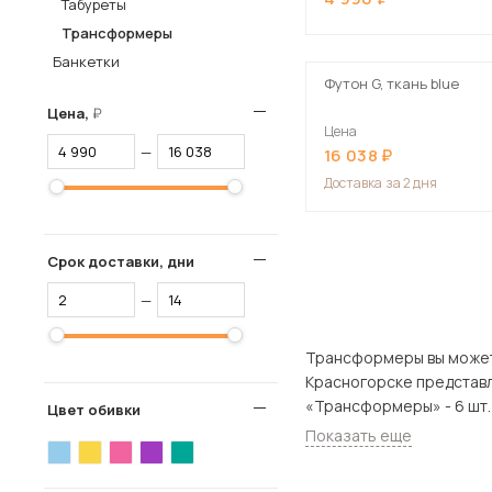
Табуреты
Столы и стулья
Трансформеры
Банкетки
Шкафы и стеллажи
Пос
Футон G, ткань blue
Комоды и тумбы
Цена,
Цена
Вешалки и обувницы
—
16 038
Гарнитуры
Доставка
за 2 дня
Срок доставки, дни
—
Трансформеры вы можете купит
Красногорске представлен широки
«Трансформеры» - 6 шт.
Цвет обивки
Показать еще