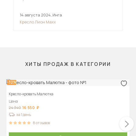
14 августа 2024
,
Инга
6 и
Кресло Лион Maxx
Кре
ХИТЫ ПРОДАЖ В КАТЕГОРИИ
-32%
Кресло-кровать Малютка
Цена
16 550
24 340
за 1 день
8
отзывов