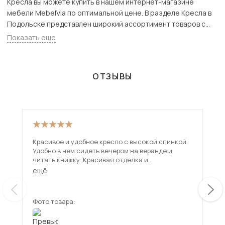
Кресла вы можете купить в нашем интернет-магазине
мебели MebelVia по оптимальной цене. В разделе Кресла в
Подольске представлен широкий ассортимент товаров с
доставкой в Москве и Подмосковью, включая Подольск.
Показать еще
Всего товаров в категории «Кресла» - 2385 шт.
ОТЗЫВЫ
Красивое и удобное кресло с высокой спинкой.
Кра
Удобно в нем сидеть вечером на веранде и
пон
читать книжку. Красивая отделка и
выг
качественные материалы. Продуманный дизайн.
ещё
Легко раскладывается в спальное место
Фото товара:
Фот