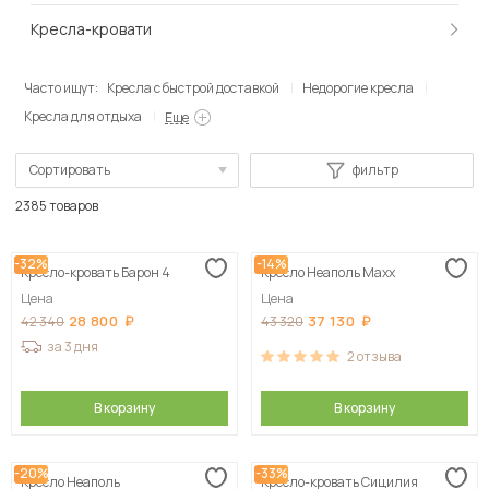
Кресла-кровати
Часто ищут:
Кресла с быстрой доставкой
Недорогие кресла
Кресла для отдыха
Еще
Сортировать
фильтр
По популярности
2385 товаров
Сначала дешевые
-32%
-14%
Кресло-кровать Барон 4
Кресло Неаполь Maxx
Сначала дорогие
Цена
Цена
28 800
37 130
42 340
43 320
за 3 дня
2
отзыва
В корзину
В корзину
-20%
-33%
Кресло Неаполь
Кресло-кровать Сицилия