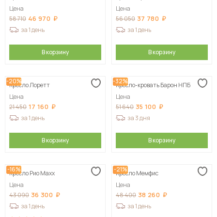
Цена
Цена
46 970
37 780
58 710
56 050
за 1 день
за 1 день
В корзину
В корзину
-20%
-32%
Кресло Лоретт
Кресло-кровать Барон НПБ
Цена
Цена
17 160
35 100
21 450
51 640
за 1 день
за 3 дня
В корзину
В корзину
-16%
-21%
Кресло Рио Maxx
Кресло Мемфис
Цена
Цена
36 300
38 260
43 090
48 400
за 1 день
за 1 день