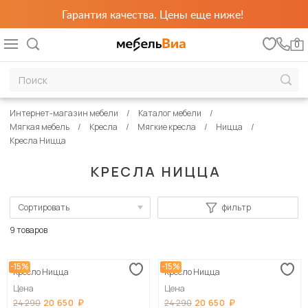
Гарантия качества. Цены еще ниже!
0
Интернет-магазин мебели
Каталог мебели
Мягкая мебель
Кресла
Мягкие кресла
Ницца
Кресла Ницца
КРЕСЛА НИЦЦА
Сортировать
фильтр
По популярности
9 товаров
Сначала дешевые
-15%
-15%
Кресло Ницца
Кресло Ницца
Сначала дорогие
Цена
Цена
20 650
20 650
24 290
24 290