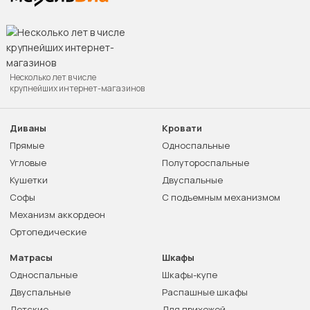
Несколько лет в числе
крупнейших интернет-магазинов
Диваны
Кровати
Прямые
Односпальные
Угловые
Полутороспальные
Кушетки
Двуспальные
Софы
С подъемным механизмом
Механизм аккордеон
Ортопедические
Матрасы
Шкафы
Односпальные
Шкафы-купе
Двуспальные
Распашные шкафы
Детские
Для прихожей