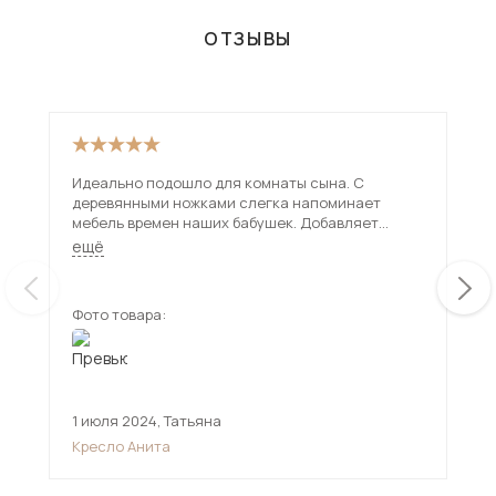
ОТЗЫВЫ
Идеально подошло для комнаты сына. С
Кра
деревянными ножками слегка напоминает
Смо
мебель времен наших бабушек. Добавляет
инт
немного ностальгии и классики.
мяг
ещё
ещ
пол
мес
Фото товара:
Фот
1 июля 2024
,
Татьяна
14 
Кресло Анита
Кре