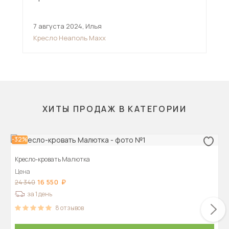
7 августа 2024
,
Илья
6 и
Кресло Неаполь Maxx
Кре
ХИТЫ ПРОДАЖ В КАТЕГОРИИ
-32%
Кресло-кровать Малютка
Цена
16 550
24 340
за 1 день
8
отзывов