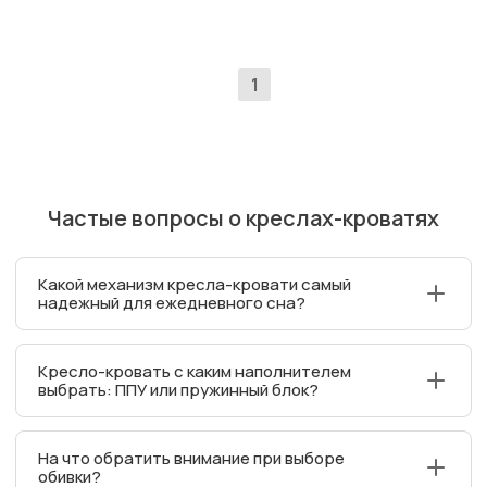
1
Частые вопросы о креслах-кроватях
Какой механизм кресла-кровати самый
надежный для ежедневного сна?
Для ежедневного использования лучше всего
Кресло-кровать с каким наполнителем
подходят механизмы "Аккордеон" и "Выкатной" на
выбрать: ППУ или пружинный блок?
металлокаркасе. Они рассчитаны на 10 000+ циклов
трансформации и создают ровное спальное место
Выбор зависит от предпочтений по жесткости.
без значительных перепадов высоты.
На что обратить внимание при выборе
Пружинный блок (особенно независимый)
обивки?