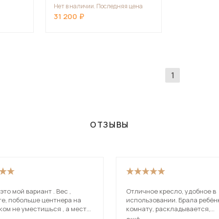
Нет в наличии. Последняя цена
31 200
1
ОТЗЫВЫ
 это мой вариант . Вес ,
Отличное кресло, удобное в
те, побольше центнера на
использовании. Брала ребёнк
ком не уместишься , а места
комнату, раскладывается,
те маловато . Крепкое
комфортно лежать. Вписался