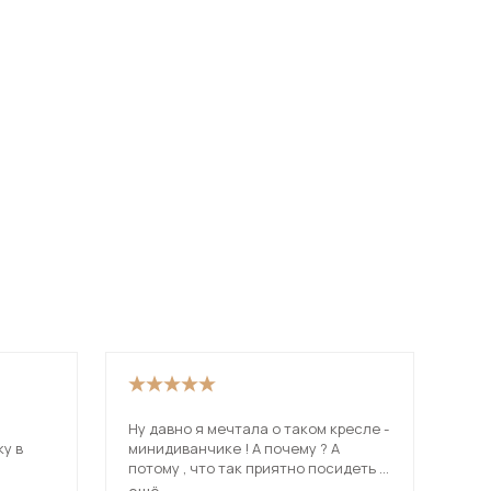
Ну давно я мечтала о таком кресле -
Кре
у в
минидиванчике ! А почему ? А
спо
потому , что так приятно посидеть с
оно
 в
милым рядышком прижавшись -
пос