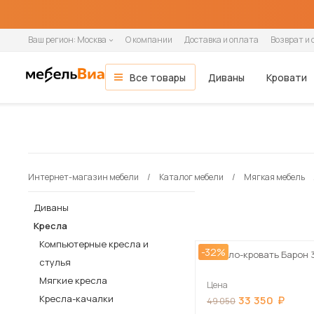
Ваш регион:
Москва
О компании
Доставка и оплата
Возврат и 
Все товары
Диваны
Кровати
Мебель для гостиной
Все диваны
Все кровати
Все матрасы
Все шкафы
Все кухни и столовые группы
Все товары распродажи
Гостиная
ОСНОВНЫЕ КАТЕГОРИИ
Гостиные
Спальня
Тип помещения
Ширина кровати
Ширина матраса
Шкафы-купе
Готовые кухни
Мягкая мебель
Вид
По назначению
Назначение
Распашные шкафы
Модульные кухни
Зона сна
Кухня
Модульные гостиные
В гостиную
90 см
80 см
2-дверные
Прямые кухни
Диваны
Прямые
Односпальные
Односпальные
1-дверные
Навесные шкафы
Кровати
Интернет-магазин мебели
Каталог мебели
Мягкая мебель
Стенки
В детскую
140 см
90 см
3-дверные
Угловые кухни
Прямые диваны
Угловые
Полутораспальные
Двуспальные
2-дверные
Напольные тумбы
Односпальные кровати
Прихожая
Настенные полки
В офис
160 см
120 см
4-дверные
Угловые диваны
Кушетки
Двуспальные
3-дверные
Шкафы-пеналы
Двуспальные кровати
Диваны
Детская
В кафе и рестораны
180 см
140 см
Кресла-кровати
Софы
4-дверные
Шкафы под мойку
Детские кровати
Кресла
Кабинет
200 см
160 см
Тахты
5-дверные
Матрасы
Компьютерные кресла и
Кухонные диваны
-32%
Кресло-кровать Барон 
180 см
Дача
стулья
Кухонные уголки
Мягкие кресла
Цена
Диваны и кресла
Кресла-качалки
33 350
49 050
Кровати и матрасы