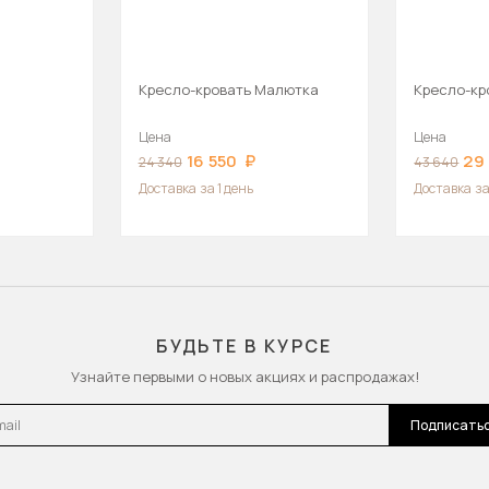
Кресло-кровать Малютка
Кресло-кр
Цена
Цена
16 550
29
24 340
43 640
Доставка
за 1 день
Доставка
за
БУДЬТЕ В КУРСЕ
Узнайте первыми о новых акциях и распродажах!
l
Подписать