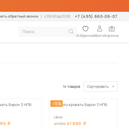
+7 (495) 660-06-07
зать обратный звонок
c 09:00 до 21:00
0
Избранное
Войти
Корзина
тумбы
Диваны
К
Механизм раскладки
Дополнение
Дополнение
Тип помещения
Конструктор кухонь
Мебель для дачи
столики
Прямые
М
Аккордеон
Ортопедические основания
Матрасы-топперы
В гостиную
Диваны для дачи
формеры
Угловые
К
Выкатной
Подушки
Наматрасники
В спальню
Кровати для дачи
К
Дельфин
Подушки
В детскую
Кухни для дачи
14 товаров
Сортировать
левизор
Кухонные диваны
Еврокнижка
В прихожую
Матрасы для дачи
Кухонные уголки
П
По популярности
Клик-клак
В коридор
Стенки для дачи
Б
-15%
вать Барон 3 НПБ
Кресло-кровать Барон 3 НПБ
Книжка
На балкон
Столы для дачи
Кушетки
Сначала дешевые
Пума
Стулья для дачи
Софы
Цена
Пантограф
Шкафы для дачи
Тахты
Сначала дорогие
690
41 690
49 050
Тик-так
Шкафы-купе для дачи